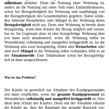
mi­li­en­haus
denk­bar. Denn die Nut­zung einer Woh­nung ist,
anders als die Nut­zung nur eines Teils eines Ein­fa­mi­li­en­hau­ses,
schon bei Bezugs­fer­tig­keit der Woh­nung und unab­hän­gig von
der Bezugs­fer­tig­keit des Gesamt­ob­jek­tes gege­ben. Dabei schlie­
ßen feh­len­de Rest­ar­bei­ten oder Män­gel in der Woh­nung deren
Bezugs­fer­tig­keit
nicht aus. Denn eine Woh­nung ist bereits dann
bezugs­fer­tig, wenn dem Käu­fer der Bezug mög­lich und zumut­
bar ist. Im Gegen­satz dazu ist eine bezugs­fer­ti­ge Woh­nung aber
erst dann auch abnah­me­r­eif, wenn die Woh­nung selbst im
Wesent­li­chen voll­stän­dig und man­gel­frei fer­tig­ge­stellt ist. Ist die
Woh­nung also zwar bezugs­fer­tig, feh­len aber
Rest­ar­bei­ten
oder
sind noch
Män­gel
in der Woh­nung selbst vor­han­den, fehlt es an
der
Abnah­me­r­ei­fe
. Eine Teil­ab­nah­me schon bei Bezugs­fer­tig­
keit ist dann ausgeschlossen.
Was ist das Problem?
Der Käu­fer ist gesetz­lich zur Abnah­me des Kauf­ge­gen­stan­des
erst dann ver­pflich­tet, wenn der
gesam­te Kauf­ge­gen­stand
im
Wesent­li­chen
voll­stän­dig und man­gel­frei fer­tig­ge­stellt
ist. Dies
dient dem Schutz des Käu­fers. Denn mit der Abnah­me erkennt
der Käu­fer an, dass der Bau­trä­ger das gesam­te Bau­werk ver­