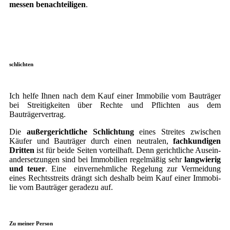
mes­sen benach­tei­li­gen
.
schlichten
Ich hel­fe Ihnen nach dem Kauf einer Immo­bi­lie vom Bau­trä­ger
bei Strei­tig­kei­ten über Rech­te und Pflich­ten aus dem
Bauträgervertrag.
Die
außer­ge­richt­li­che Schlich­tung
eines Strei­tes zwi­schen
Käu­fer und Bau­trä­ger durch einen neu­tra­len,
fach­kun­di­gen
Drit­ten
ist für bei­de Sei­ten vor­teil­haft. Denn gericht­li­che Aus­ein­
an­der­set­zun­gen sind bei Immo­bi­li­en regel­mä­ßig sehr
lang­wie­rig
und teu­er
. Eine ein­ver­nehm­li­che Rege­lung zur Ver­mei­dung
eines Rechts­streits drängt sich des­halb beim Kauf einer Immo­bi­
lie vom Bau­trä­ger gera­de­zu auf.
Zu mei­ner Person