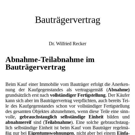
Bau­trä­ger­ver­trag
Dr. Wil­fried Recker
Abnah­me-Teil­ab­nah­me im
Bauträgervertrag
Beim Kauf einer Immo­bi­lie vom Bau­trä­ger erfolgt die Aner­ken­
nung der Kauf­ge­gen­stan­des als ver­trags­ge­mäß (
Abnah­me)
grund­sätz­lich erst nach
voll­stän­di­ger Fer­tig­stel­lung
. Der Käu­fer
kann sich aber im Bau­trä­ger­ver­trag ver­pflich­ten, auch bereits Tei­
le des Kauf­ge­gen­stan­des schon vor voll­stän­di­ger Fer­tig­stel­lung
des gesam­ten Objek­tes abzu­neh­men, wenn die­se Tei­le eine sinn­
vol­le,
gebrauchs­taug­lich selb­stän­di­ge Ein­heit
bil­den und
abnah­me­r­eif
sind (
Teil­ab­nah­me
). Eine sol­che gebrauchs­taug­
lich selb­stän­di­ge Ein­heit ist beim Kauf vom Bau­trä­ger regel­mä­
ßig nur bei
Eigen­tums­woh­nun­gen
, nicht aber bei einem
Ein­fa­