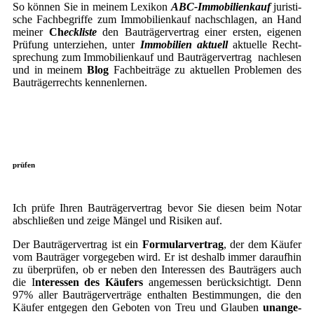
So kön­nen Sie in mei­nem Lexi­kon
ABC-Immo­bi­li­en­kauf
juris­ti­
sche Fach­be­grif­fe zum Immo­bi­li­en­kauf nach­schla­gen, an Hand
mei­ner
Ch
eck­lis­te
den Bau­trä­ger­ver­trag einer ers­ten, eige­nen
Prü­fung unter­zie­hen, unter
Immo­bi­li­en aktu­ell
aktu­el­le Recht­
spre­chung zum Immo­bi­li­en­kauf und Bau­trä­ger­ver­trag nach­le­sen
und in mei­nem
Blog
Fach­bei­trä­ge zu aktu­el­len Pro­ble­men des
Bau­trä­ger­rechts kennenlernen.
prüfen
Ich prü­fe Ihren Bau­trä­ger­ver­trag bevor Sie die­sen beim Notar
abschlie­ßen und zei­ge Män­gel und Risi­ken auf.
Der Bau­trä­ger­ver­trag ist ein
For­mu­lar­ver­trag
, der dem Käu­fer
vom Bau­trä­ger vor­ge­ge­ben wird. Er ist des­halb immer dar­auf­hin
zu über­prü­fen, ob er neben den Inter­es­sen des Bau­trä­gers auch
die I
nter­es­sen des Käu­fers
ange­mes­sen berück­sich­tigt. Denn
97% aller Bau­trä­ger­ver­trä­ge ent­hal­ten Bestim­mun­gen, die den
Käu­fer ent­ge­gen den Gebo­ten von Treu und Glau­ben
unan­ge­