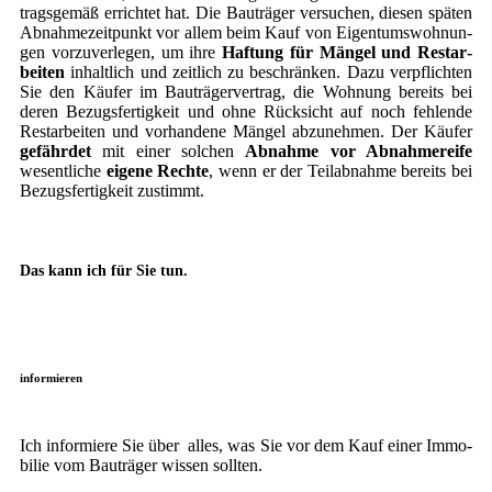
trags­ge­mäß errich­tet hat. Die Bau­trä­ger ver­su­chen, die­sen spä­ten
Abnah­me­zeit­punkt vor allem beim Kauf von Eigen­tums­woh­nun­
gen vor­zu­ver­le­gen, um ihre
Haf­tung für Män­gel und Rest­ar­
bei­ten
inhalt­lich und zeit­lich zu beschrän­ken. Dazu ver­pflich­ten
Sie den Käu­fer im Bau­trä­ger­ver­trag, die Woh­nung bereits bei
deren Bezugs­fer­tig­keit und ohne Rück­sicht auf noch feh­len­de
Rest­ar­bei­ten und vor­han­de­ne Män­gel abzu­neh­men. Der Käu­fer
gefähr­det
mit einer sol­chen
Abnah­me vor Abnah­me­r­ei­fe
wesent­li­che
eige­ne Rech­te
, wenn er der Teil­ab­nah­me bereits bei
Bezugs­fer­tig­keit zustimmt.
Das kann ich für Sie tun.
informieren
Ich infor­mie­re Sie über alles, was Sie vor dem Kauf einer Immo­
bi­lie vom Bau­trä­ger wis­sen sollten.