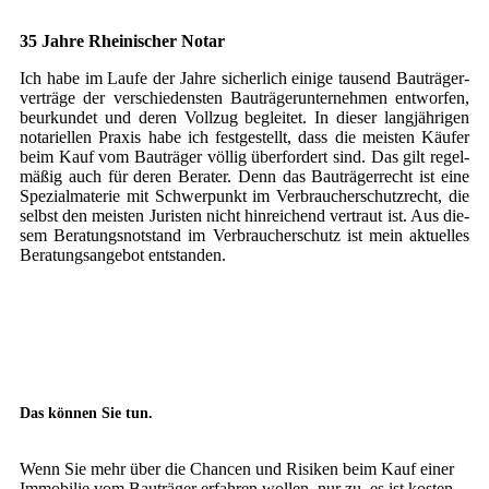
35 Jah­re Rhei­ni­scher Notar
Ich habe im Lau­fe der Jah­re sicher­lich eini­ge tau­send Bau­trä­ger­
ver­trä­ge der ver­schie­dens­ten Bau­trä­ger­un­ter­neh­men ent­wor­fen,
beur­kun­det und deren Voll­zug beglei­tet. In die­ser lang­jäh­ri­gen
nota­ri­el­len Pra­xis habe ich fest­ge­stellt, dass die meis­ten Käu­fer
beim Kauf vom Bau­trä­ger völ­lig über­for­dert sind. Das gilt regel­
mä­ßig auch für deren Bera­ter. Denn das Bau­trä­ger­recht ist eine
Spe­zi­al­ma­te­rie mit Schwer­punkt im Ver­brau­cher­schutz­recht, die
selbst den meis­ten Juris­ten nicht hin­rei­chend ver­traut ist. Aus die­
sem Bera­tungs­not­stand im Ver­brau­cher­schutz ist mein aktu­el­les
Bera­tungs­an­ge­bot entstanden.
Das kön­nen Sie tun.
Wenn Sie mehr über die Chan­cen und Risi­ken beim Kauf einer
Immo­bi­lie vom Bau­trä­ger erfah­ren wol­len, nur zu, es ist kos­ten­