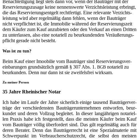
Benach­tei­li­gung liegt stets dann vor, wenn der Bau­trä­ger mit der
Reser­vie­rungs­zu­sa­ge kei­ne nen­nens­wer­te Ver­zichts­leis­tung erbringt,
die das Reser­vie­rungs­ent­gelt recht­fer­tigt. Eine rele­van­te Ver­zichts­
leis­tung wird aber regel­mä­ßig dann feh­len, wenn der Bau­trä­ger
nicht ver­pflich­tet ist, die Immo­bi­lie wäh­rend der Reser­vie­rungs­zeit
dem Käu­fer zum Kauf anzu­bie­ten oder den Ver­kauf an einen Drit­ten
zu unter­las­sen, also eine nota­ri­ell zu beur­kun­den­den Ver­äu­ße­rungs­
pflicht gera­de nicht besteht.
Was ist zu tun?
Beim Kauf einer Imoo­bi­lie vom Bau­trä­ger sind Reser­vie­rungs­ver­
ein­ba­run­gen grund­sätz­lich gemäß § 307 Abs. 1.
nota­ri­ell zu
BGB
beur­kun­den. Denn nur dann ist sie zwei­fels­frei wirksam.
Zu mei­ner Person
35 Jah­re Rhei­ni­scher Notar
Ich habe im Lau­fe der Jah­re sicher­lich eini­ge tau­send Bau­trä­ger­ver­
trä­ge der ver­schie­dens­ten Bau­trä­ger­un­ter­neh­men ent­wor­fen, beur­
kun­det und deren Voll­zug beglei­tet. In die­ser lang­jäh­ri­gen nota­ri­el­
len Pra­xis habe ich fest­ge­stellt, dass die meis­ten Käu­fer beim Kauf
vom Bau­trä­ger völ­lig über­for­dert sind. Das gilt regel­mä­ßig auch für
deren Bera­ter. Denn das Bau­trä­ger­recht ist eine Spe­zi­al­ma­te­rie mit
Schwer­punkt im Ver­brau­cher­schutz­recht, die selbst den meis­ten