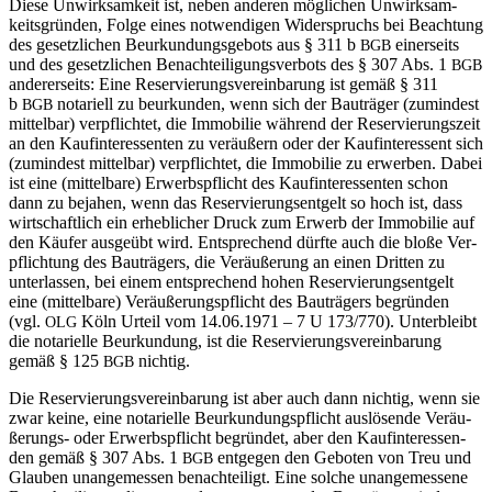
Die­se Unwirk­sam­keit ist, neben ande­ren mög­li­chen Unwirk­sam­
keits­grün­den, Fol­ge eines not­wen­di­gen Wider­spruchs bei Beach­tung
des gesetz­li­chen Beur­kun­dungs­ge­bots aus § 311 b
einer­seits
BGB
und des gesetz­li­chen Benach­tei­li­gungs­ver­bots des § 307 Abs. 1
BGB
ande­rer­seits: Eine Reser­vie­rungs­ver­ein­ba­rung ist gemäß § 311
b
nota­ri­ell zu beur­kun­den, wenn sich der Bau­trä­ger (zumin­dest
BGB
mit­tel­bar) ver­pflich­tet, die Immo­bi­lie wäh­rend der Reser­vie­rungs­zeit
an den Kauf­in­ter­es­sen­ten zu ver­äu­ßern oder der Kauf­in­ter­es­sent sich
(zumin­dest mit­tel­bar) ver­pflich­tet, die Immo­bi­lie zu erwer­ben. Dabei
ist eine (mit­tel­ba­re) Erwerbs­pflicht des Kauf­in­ter­es­sen­ten schon
dann zu beja­hen, wenn das Reser­vie­rungs­ent­gelt so hoch ist, dass
wirt­schaft­lich ein erheb­li­cher Druck zum Erwerb der Immo­bi­lie auf
den Käu­fer aus­ge­übt wird. Ent­spre­chend dürf­te auch die blo­ße Ver­
pflich­tung des Bau­trä­gers, die Ver­äu­ße­rung an einen Drit­ten zu
unter­las­sen, bei einem ent­spre­chend hohen Reser­vie­rungs­ent­gelt
eine (mit­tel­ba­re) Ver­äu­ße­rungs­pflicht des Bau­trä­gers begrün­den
(vgl.
Köln Urteil vom 14.06.1971 – 7 U 173/770). Unter­bleibt
OLG
die nota­ri­el­le Beur­kun­dung, ist die Reser­vie­rungs­ver­ein­ba­rung
gemäß § 125
nichtig.
BGB
Die Reser­vie­rungs­ver­ein­ba­rung ist aber auch dann nich­tig, wenn sie
zwar kei­ne, eine nota­ri­el­le Beur­kun­dungs­pflicht aus­lö­sen­de Ver­äu­
ße­rungs- oder Erwerbs­pflicht begrün­det, aber den Kauf­in­ter­es­sen­
den gemäß § 307 Abs. 1
ent­ge­gen den Gebo­ten von Treu und
BGB
Glau­ben unan­ge­mes­sen benach­tei­ligt. Eine sol­che unan­ge­mes­se­ne