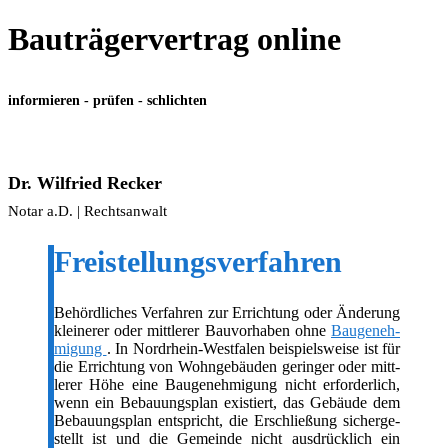
Bauträgervertrag online
informieren - prüfen - schlichten
Dr. Wil­fried Recker
Notar a.D. | Rechtsanwalt
Frei­stel­lungs­ver­fah­ren
Behörd­li­ches Ver­fah­ren zur Errich­tung oder Ände­rung
klei­ne­rer oder mitt­le­rer Bau­vor­ha­ben ohne
Bau­ge­neh­
mi­gung
. In Nord­rhein-West­fa­len bei­spiels­wei­se ist für
die Errich­tung von Wohn­ge­bäu­den gerin­ger oder mitt­
le­rer Höhe eine Bau­ge­neh­mi­gung nicht erfor­der­lich,
wenn ein Bebau­ungs­plan exis­tiert, das Gebäu­de dem
Bebau­ungs­plan ent­spricht, die Erschlie­ßung sicher­ge­
stellt ist und die Gemein­de nicht aus­drück­lich ein