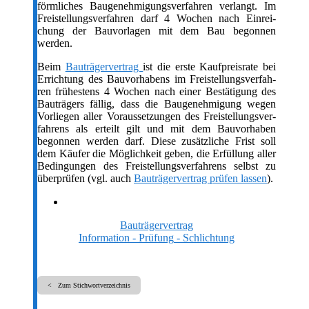
förm­li­ches Bau­ge­neh­mi­gungs­ver­fah­ren ver­langt. Im
Frei­stel­lungs­ver­fah­ren darf 4 Wochen nach Ein­rei­
chung der Bau­vor­la­gen mit dem Bau begon­nen
werden.
Beim
Bau­trä­ger­ver­trag
ist die ers­te Kauf­preis­ra­te bei
Errich­tung des Bau­vor­ha­bens im Frei­stel­lungs­ver­fah­
ren frü­hes­tens 4 Wochen nach einer Bestä­ti­gung des
Bau­trä­gers fäl­lig, dass die Bau­ge­neh­mi­gung wegen
Vor­lie­gen aller Vor­aus­set­zun­gen des Frei­stel­lungs­ver­
fah­rens als erteilt gilt und mit dem Bau­vor­ha­ben
begon­nen wer­den darf. Die­se zusätz­li­che Frist soll
dem Käu­fer die Mög­lich­keit geben, die Erfül­lung aller
Bedin­gun­gen des Frei­stel­lungs­ver­fah­rens selbst zu
über­prü­fen (vgl. auch
Bau­trä­ger­ver­trag prü­fen las­sen
).
Bauträgervertrag
Information
- Prüfung
- Schlichtung
< Zum Stichwortverzeichnis