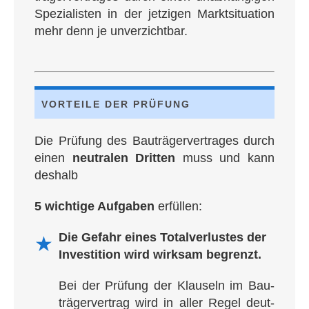
Spe­zia­lis­ten in der jet­zi­gen Markt­si­tua­ti­on
mehr denn je unverzichtbar.
VOR­TEI­LE DER PRÜFUNG
Die Prü­fung des Bau­trä­ger­ver­tra­ges durch
einen
neu­tra­len Drit­ten
muss und kann
deshalb
5 wich­ti­ge Auf­ga­ben
erfüllen:
Die Gefahr eines Total­ver­lus­tes der
★
Inves­ti­tion wird wirk­sam begrenzt.
Bei der Prü­fung der Klau­seln im Bau­
trä­ger­ver­tra­g wird in aller Regel deut­