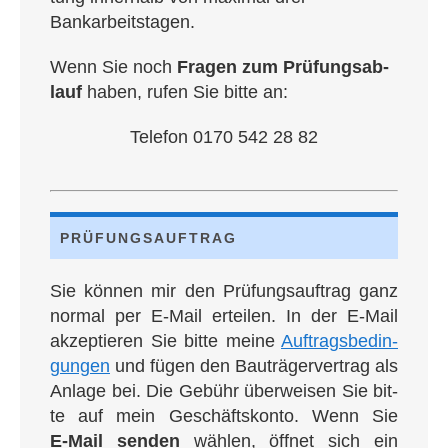
Bankarbeitstagen.
Wenn Sie noch
Fra­gen zum Prü­fungs­ab­
lauf
haben, rufen Sie bit­te an:
Tele­fon 0170 542 28 82
PRÜ­FUNGS­AUF­TRAG
Sie kön­nen mir den Prü­fungs­auf­trag ganz
nor­mal per E‑Mail ertei­len. In der E‑Mail
akzep­tie­ren Sie bit­te mei­ne
Auf­trags­be­din­
gun­gen
und fügen den Bau­trä­ger­ver­trag als
Anla­ge bei. Die Gebühr über­wei­sen Sie bit­
te auf mein Geschäfts­kon­to. Wenn Sie
E‑Mail sen­den
wäh­len, öff­net sich ein