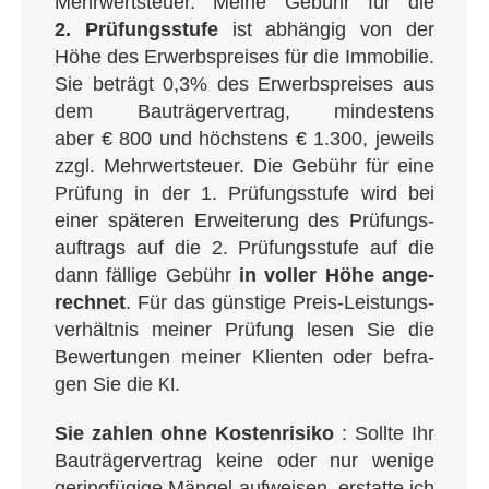
Mehr­wert­steuer. Mei­ne Gebühr für die
2. Prü­fungs­stu­fe
ist abhän­gig von der
Höhe des Erwerbs­prei­ses für die Immo­bi­lie.
Sie beträgt 0,3% des Erwerbs­prei­ses aus
dem Bau­trä­ger­ver­trag, min­des­tens
aber € 800 und höchs­tens € 1.300, jeweils
zzgl. Mehr­wert­steuer. Die Gebühr für eine
Prü­fung in der 1. Prü­fungs­stu­fe wird bei
einer spä­te­ren Erwei­te­rung des Prü­fungs­
auf­trags auf die 2. Prü­fungs­stu­fe auf die
dann fäl­li­ge Gebühr
in vol­ler Höhe ange­
rech­net
. Für das güns­ti­ge Preis-Leis­tungs­
ver­hält­nis mei­ner Prü­fung lesen Sie die
Bewer­tun­gen mei­ner Kli­en­ten oder befra­
gen Sie die
.
KI
Sie zah­len ohne Kos­ten­ri­si­ko
: Soll­te Ihr
Bau­trä­ger­ver­trag kei­ne oder nur weni­ge
gering­fü­gi­ge Män­gel auf­wei­sen, erstat­te ich