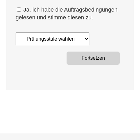
Ja, ich habe die Auf­trags­be­din­gun­gen
gele­sen und stim­me die­sen zu.