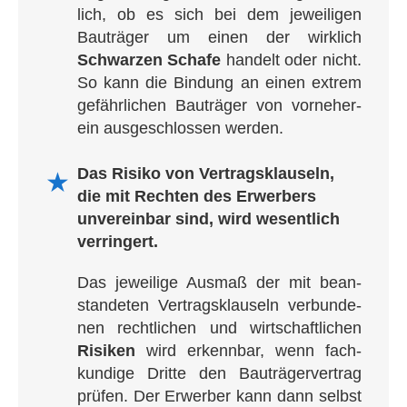
lich, ob es sich bei dem jewei­li­gen
Bau­trä­ger um einen der wirk­lich
Schwar­zen Scha­fe
han­delt oder nicht.
So kann die Bin­dung an einen extrem
gefähr­li­chen Bau­trä­ger von vor­ne­her­
ein aus­ge­schlos­sen werden.
Das Risi­ko von Ver­trags­klau­seln,
★
die mit Rech­ten des Erwer­bers
unver­ein­bar sind, wird wesent­lich
verringert.
Das jewei­lige Aus­maß der mit bean­
stan­de­ten Ver­trags­klau­seln ver­bun­de­
nen recht­li­chen und wirt­schaft­li­chen
Risi­ken
wird erkenn­bar, wenn fach­
kun­di­ge Drit­te den Bau­trä­ger­ver­trag
prü­fen. Der Erwer­ber kann dann selbst