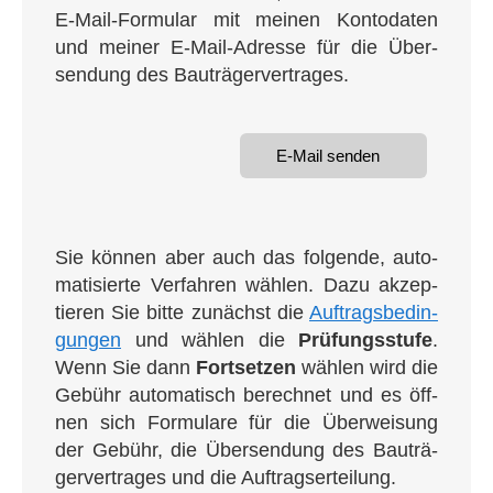
E‑Mail-For­mu­lar mit mei­nen Kon­to­da­ten
und mei­ner E‑Mail-Adres­se für die Über­
sen­dung des Bauträgervertrages.
E‑Mail sen­den
Sie kön­nen aber auch das fol­gen­de, auto­
ma­ti­sier­te Ver­fah­ren wäh­len. Dazu akzep­
tie­ren Sie bit­te zunächst die
Auf­trags­be­din­
gun­gen
und wäh­len die
Prü­fungs­stu­fe
.
Wenn Sie dann
Fort­set­zen
wäh­len wird die
Gebühr auto­ma­tisch berech­net und es öff­
nen sich For­mu­la­re für die Über­wei­sung
der Gebühr, die Über­sen­dung des Bau­trä­
ger­ver­tra­ges und die Auftragserteilung.