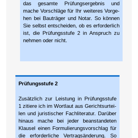
das gesam­te Prüfungs­ergebnis und
mache Vor­schlä­ge für Ihr wei­te­res Vorge­
hen bei Bau­trä­ger und Notar. So kön­nen
Sie selbst ent­schei­den, ob es erfor­derlich
ist, die Prüfungs­stufe 2 in Anspruch zu
neh­men oder nicht.
Prü­fungs­stu­fe 2
Zusätz­lich zur Leis­tung in Prüfungs­stufe
1 zitie­re ich im Wort­laut aus Gerichts­ur­tei­
len und juristi­scher Fachli­teratur. Dar­über
hin­aus mache bei jeder beanstan­deten
Klau­sel einen Formu­lierungs­vor­schlag für
die erforder­liche Vertrags­än­derung. So