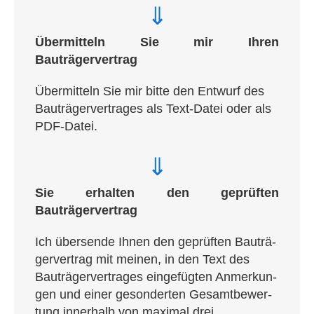
⇓
Über­mit­teln Sie mir Ihren
Bauträgervertrag
Über­mit­teln Sie mir bit­te den Ent­wurf des
Bau­trä­ger­ver­tra­ges als Text-Datei oder als
PDF-Datei.
⇓
Sie erhal­ten den geprüf­ten
Bauträgervertrag
Ich über­sen­de Ihnen den geprüf­ten Bau­trä­
ger­ver­trag mit mei­nen, in den Text des
Bau­trä­ger­ver­tra­ges ein­ge­füg­ten Anmer­kun­
gen und einer geson­der­ten Gesamt­be­wer­
tung inner­halb von maxi­mal drei