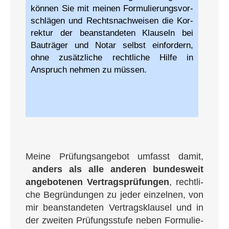
kön­nen Sie mit mei­nen For­mu­lie­rungs­vor­
schlä­gen und Rechts­nach­wei­sen die Kor­
rek­tu­r der beanstan­deten Klau­seln bei
Bau­trä­ger und Notar selbst ein­for­dern,
ohne zusätz­li­che recht­li­che Hil­fe in
Anspruch neh­men zu müssen.
Mei­ne Prü­fungs­an­ge­bot umfasst damit,
anders als alle ande­ren bun­des­weit
ange­bo­te­nen Ver­trags­prü­fun­gen
, recht­li­
che Begrün­dun­gen zu jeder ein­zel­nen, von
mir bean­stan­de­ten Ver­trags­klau­sel und in
der zwei­ten Prü­fungs­stu­fe neben For­mu­lie­