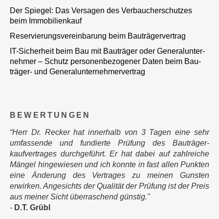
Der Spie­gel: Das Ver­sa­gen des Ver­bauch­er­schut­zes
beim Immobilienkauf
Reser­vie­rungs­ver­ein­ba­rung beim Bauträgervertrag
IT-Sicher­heit beim Bau mit Bau­trä­ger oder Gene­ral­un­ter­
neh­mer – Schutz per­so­nen­be­zo­ge­ner Daten beim Bau­
trä­ger- und Generalunternehmervertrag
BEWER­TUN­GEN
“Herr Dr. Recker hat innerhalb von 3 Tagen eine sehr
umfassende und fundierte Prüfung des Bauträger­
kaufvertrages durchgeführt. Er hat dabei auf zahlreiche
Mängel hinge­wiesen und ich konnte in fast allen Punkten
eine Änderung des Vertrages zu meinen Gunsten
erwirken. Ange­sichts der Qualität der Prüfung ist der Preis
aus meiner Sicht überra­schend günstig."
-
D.T. Grübl