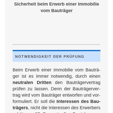
Sicher­heit beim Erwerb einer Immo­bi­lie
vom Bauträger
NOT­WEN­DIG­KEIT DER PRÜFUNG
Beim Erwerb einer Immo­bi­lie vom Bau­trä­
ger ist es immer not­wen­dig, durch einen
neu­tra­len Drit­ten
den Bau­trä­ger­ver­trag
prü­fen zu las­sen. Denn der Bau­trä­ger­ver­
trag wird vom Bau­trä­ger ent­wor­fen und vor­
for­mu­liert. Er sol­l die
Inter­es­sen des Bau­
trä­gers
, nicht die Inter­es­sen des Erwer­bers