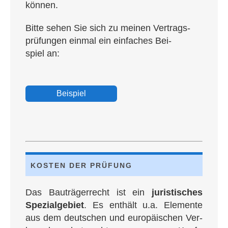
können.
Bit­te sehen Sie sich zu mei­nen Ver­trags­
prü­fun­gen ein­mal ein ein­fa­ches Bei­
spiel an:
Bei­spiel
KOS­TEN DER PRÜFUNG
Das Bau­trä­ger­recht ist ein
juris­ti­sches
Spe­zi­al­ge­biet
. Es ent­hält u.a. Ele­men­te
aus dem deut­schen und euro­päi­schen Ver­