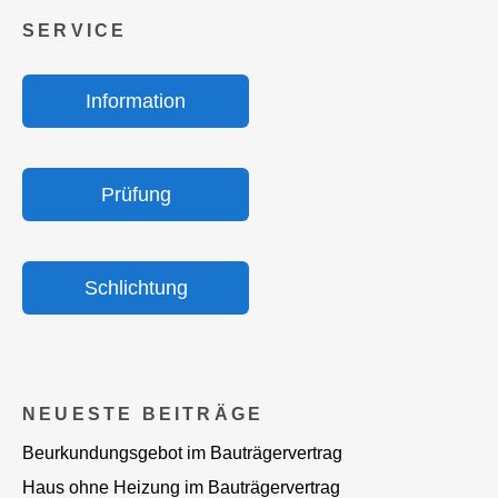
SER­VICE
Infor­ma­ti­on
Prü­fung
Schlich­tung
NEU­ES­TE BEITRÄGE
Beur­kun­dungs­ge­bot im Bauträgervertrag
Haus ohne Hei­zung im Bauträgervertrag