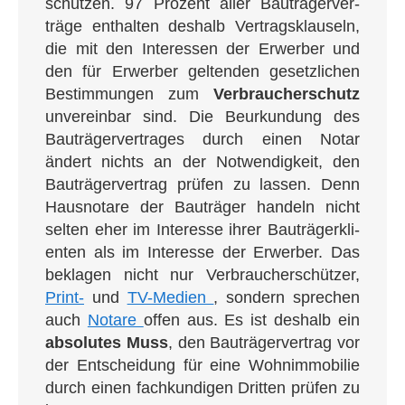
schüt­zen. 97 Pro­zent aller Bau­trä­ger­ver­
träge ent­hal­ten des­halb Ver­trags­klau­seln,
die mit den Inter­es­sen der Erwer­ber und
den für Erwer­ber gel­ten­den gesetz­li­chen
Bestim­mun­gen zum
Ver­brau­cher­schutz
unver­ein­bar sind. Die Beur­kun­dung des
Bau­trä­ger­ver­tra­ges durch einen Notar
ändert nichts an der Not­wen­dig­keit, den
Bau­trä­ger­ver­trag prü­fen zu las­sen. Denn
Haus­no­ta­re der Bau­trä­ger han­deln nicht
sel­ten eher im Inter­es­se ihrer Bau­trä­ger­kli­
en­ten als im Inter­es­se der Erwer­ber. Das
bekla­gen nicht nur Ver­brau­cher­schüt­zer,
Print-
und
TV-Medi­en
, son­dern spre­chen
auch
Nota­re
offen aus. Es ist des­halb ein
abso­lu­tes Muss
, den Bau­trä­ger­ver­trag vor
der Ent­schei­dung für eine Wohn­im­mo­bi­lie
durch einen fach­kun­di­gen Drit­ten prü­fen zu