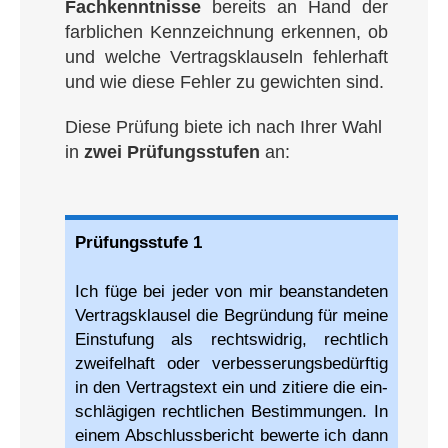
Fach­kennt­nis­se
bereits an Hand der
farb­li­chen Kenn­zeich­nung erken­nen, ob
und wel­che Ver­trags­klau­seln feh­ler­haft
und wie die­se Feh­ler zu gewich­ten sind.
Die­se Prü­fung bie­te ich nach Ihrer Wahl
in
zwei Prü­fungs­stu­fen
an:
Prü­fungs­stu­fe 1
Ich füge bei jeder von mir bean­stan­de­ten
Ver­trags­klau­sel die Begrün­dung für mei­ne
Ein­stu­fung als rechts­wid­rig, recht­lich
zwei­fel­haft oder ver­bes­se­rungs­be­dürf­tig
in den Ver­trags­text ein und zitie­re die ein­
schlä­gi­gen recht­li­chen Bestim­mun­gen. In
einem Abschluss­bericht bewer­te ich dann