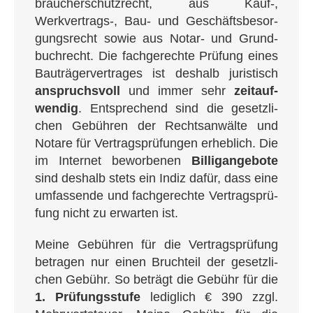
brau­cher­schutz­recht, aus Kauf‑,
Werkvertrags‑, Bau- und Geschäfts­be­sor­
gungs­recht sowie aus Notar- und Grund­
buch­recht. Die fach­ge­rech­te Prü­fung eines
Bau­trä­ger­ver­tra­ges ist des­halb juris­tisch
anspruchs­voll
und immer sehr
zeit­auf­
wen­dig
. Ent­spre­chend sind die gesetz­li­
chen Gebüh­ren der Rechts­an­wäl­te und
Nota­re für Ver­trags­prü­fun­gen erheb­lich. Die
im Inter­net bewor­be­nen
Bil­lig­an­ge­bo­te
sind des­halb stets ein Indiz dafür, dass eine
umfas­sen­de und fach­ge­rech­te Ver­trags­prü­
fung nicht zu erwar­ten ist.
Mei­ne Gebüh­ren für die Ver­trags­prü­fung
betra­gen nur einen Bruch­teil der gesetz­li­
chen Gebühr. So beträgt die Gebühr für die
1. Prü­fungs­stu­fe
ledig­lich € 390 zzgl.