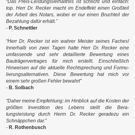
“Das Preis-Leistungs­verhältnlis ist schlicht und einfach:
top. Herr Dr. Recker macht im End­ef­fekt einen Großteil
der Arbeit des Notars, wobei er nur einen Bruch­teil der
Bezah­lung dafür erhält."
-
P. Schnettler
“Herr Dr. Recker ist ein wahrer Meister seines Faches!
Innerhalb von zwei Tagen hatte Herr Dr. Recker eine
umfas­sende und sehr detail­lierte Bewertung eines
Bauträger­vertrages für mich erstellt. Einschließ­lich
Hinweisen auf die aktuelle Recht­sprechung und Formu­
lierungs­alterna­tiven. Diese Bewer­tung hat mich vor
einem sehr großen Fehler bewahrt”
-
B. Solbach
“Daher meine Empfehlung: im Hin­blick auf die Kosten der
größ­ten Investition des Lebens stellt die Bera­
tungsleistung durch Herrn Dr. Recker gera­dezu ein
Schnäppchen dar.”
-
R. Rothenbusch