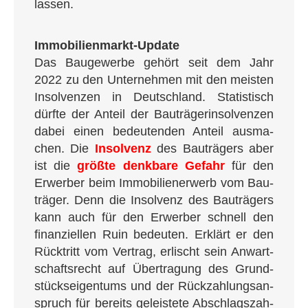
lassen.
Immo­bi­li­en­markt-Update
Das Bau­ge­wer­be gehört seit dem Jahr
2022 zu den Unter­neh­men mit den meis­ten
Insol­ven­zen in Deutsch­land. Sta­tis­tisch
dürf­te der Anteil der Bau­trä­ger­insol­ven­zen
dabei einen bedeu­ten­den Anteil aus­ma­
chen. Die
Insol­venz
des Bau­trä­gers aber
ist die
größ­te denk­ba­re Gefahr
für den
Erwer­ber beim Immo­bi­li­en­er­werb vom Bau­
trä­ger. Denn die Insol­venz des Bau­trä­gers
kann auch für den Erwer­ber schnell den
finan­zi­el­len Ruin bedeu­ten. Erklärt er den
Rück­tritt vom Ver­trag, erlischt sein Anwart­
schafts­recht auf Über­tra­gung des Grund­
stücks­ei­gen­tums und der Rück­zah­lungs­an­
spruch für bereits geleis­te­te Abschlags­zah­