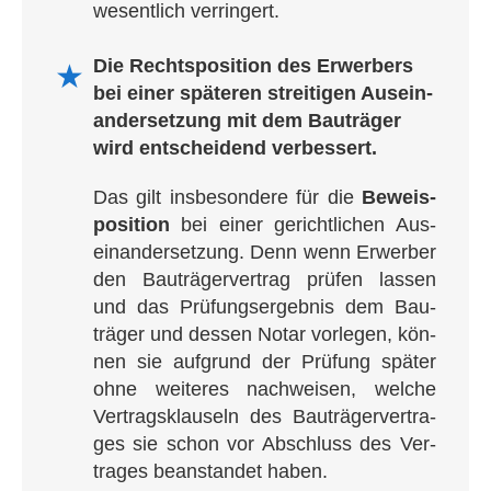
wesent­lich verringert.
Die Rechts­po­si­tion des Erwer­bers
★
bei einer spä­te­ren strei­ti­gen Aus­ein­
an­der­set­zung mit dem Bau­trä­ger
wird ent­schei­dend verbessert.
Das gilt ins­be­son­dere für die
Beweis­
po­si­tion
bei einer gericht­li­chen Aus­
ein­an­der­set­zung. Denn wenn Erwer­ber
den Bau­trä­ger­ver­trag prü­fen las­sen
und das Prü­fungs­er­geb­nis dem Bau­
trä­ger und des­sen Notar vor­le­gen, kön­
nen sie auf­grund der Prü­fung spä­ter
ohne wei­te­res nach­wei­sen, wel­che
Ver­trags­klau­seln des Bau­trä­ger­ver­tra­
ges sie schon vor Abschluss des Ver­
tra­ges bean­stan­det haben.