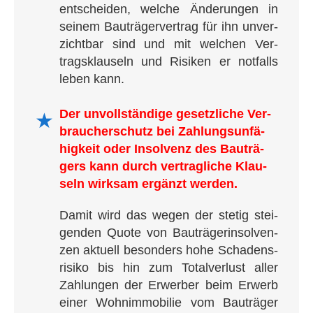
ent­schei­den, wel­che Än­de­run­gen in
sei­nem Bau­trä­ger­ver­trag für ihn unver­
zicht­bar sind und mit wel­chen Ver­
trags­klau­seln und Risi­ken er not­falls
leben kann.
Der unvoll­stän­di­ge gesetz­li­che Ver­
★
brau­cher­schutz bei Zah­lungs­un­fä­
hig­keit oder Insol­venz des Bau­trä­
gers kann durch ver­trag­li­che Klau­
seln wirk­sam ergänzt werden.
Damit wird das wegen der ste­tig stei­
gen­den Quo­te von Bau­trä­ger­insol­ven­
zen aktu­ell beson­ders hohe Scha­dens­
ri­si­ko bis hin zum Total­ver­lust aller
Zah­lun­gen der Erwer­ber beim Erwerb
einer Wohn­im­mo­bi­lie vom Bau­trä­ger