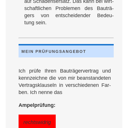
auf Scha­dens­er­satz. Das kann bei wirt­
schaft­li­chen Pro­ble­men des Bau­trä­
gers von ent­schei­den­der Bedeu­
tung sein.
MEIN PRÜ­FUNGS­AN­GE­BOT
Ich prü­fe Ihren Bau­trä­ger­ver­trag und
kenn­zeich­ne die von mir bean­stan­de­ten
Ver­trags­klau­seln in ver­schie­de­nen Far­
ben. Ich nen­ne das
Ampel­prü­fung:
rechts­wid­rig