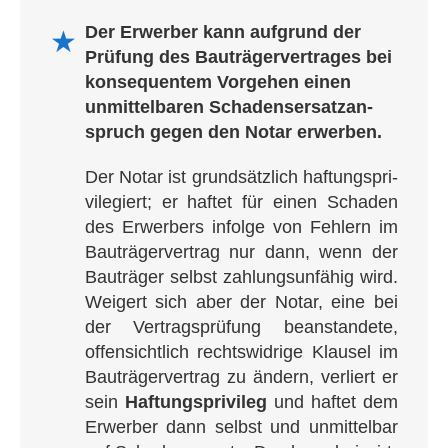
Der Erwer­ber kann auf­grund der
★
Prü­fung des Bau­trä­ger­ver­tra­ges bei
kon­se­quen­tem Vor­ge­hen einen
unmit­tel­ba­ren Scha­dens­er­satz­an­
spruch gegen den Notar erwerben.
Der Notar ist grund­sätz­lich haf­tungs­pri­
vi­le­giert; er haf­tet für einen Scha­den
des Erwer­bers infol­ge von Feh­lern im
Bau­trä­ger­ver­trag nur dann, wenn der
Bau­trä­ger selbst zah­lungs­un­fä­hig wird.
Wei­gert sich aber der Notar, eine bei
der Ver­trags­prü­fung bean­stan­dete,
offen­sicht­lich rechts­wid­rige Klau­sel im
Bau­trä­ger­ver­trag zu ändern, ver­liert er
sein
Haf­tungs­pri­vi­leg
und haf­tet dem
Erwer­ber dann selbst und unmit­tel­bar