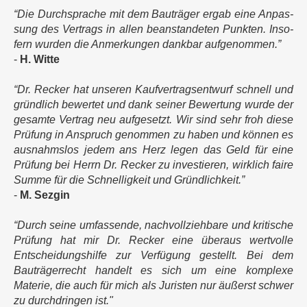
“Die Durchsprache mit dem Bau­trä­ger ergab eine Anpas­
sung des Ver­trags in allen be­an­standeten Punk­ten. Inso­
fern wurden die Anmer­kungen dank­bar aufge­nom­men.”
-
H. Witte
“Dr. Recker hat unseren Kaufvertrags­entwurf schnell und
gründlich bewertet und dank seiner Bewertung wurde der
gesamte Vertrag neu aufgesetzt. Wir sind sehr froh diese
Prüfung in Anspruch genommen zu haben und können es
ausnahmslos jedem ans Herz legen das Geld für eine
Prüfung bei Herrn Dr. Recker zu investieren, wirklich faire
Summe für die Schnelligkeit und Gründlichkeit.”
-
M. Sezgin
“Durch seine umfassende, nach­vollzieh­bare und kritische
Prüfung hat mir Dr. Recker eine überaus wertvolle
Entschei­dungs­hilfe zur Verfügung gestellt. Bei dem
Bauträ­ger­recht handelt es sich um eine komplexe
Materie, die auch für mich als Juristen nur äußerst schwer
zu durch­dringen ist."