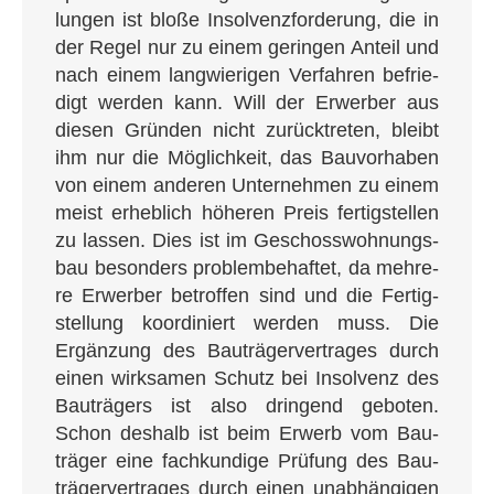
lun­gen ist blo­ße Insol­venz­for­de­rung, die in
der Regel nur zu einem gerin­gen Anteil und
nach einem lang­wie­ri­gen Ver­fah­ren befrie­
digt wer­den kann. Will der Erwer­ber aus
die­sen Grün­den nicht zurück­tre­ten, bleibt
ihm nur die Mög­lich­keit, das Bau­vor­ha­ben
von einem ande­ren Unter­neh­men zu einem
meist erheb­lich höhe­ren Preis fer­tig­stel­len
zu las­sen. Dies ist im Geschoss­woh­nungs­
bau beson­ders pro­blem­be­haf­tet, da meh­re­
re Erwer­ber betrof­fen sind und die Fer­tig­
stel­lung koor­di­niert wer­den muss. Die
Ergän­zung des Bau­trä­ger­ver­tra­ges durch
einen wirk­sa­men Schutz bei Insol­venz des
Bau­trä­gers ist also drin­gend gebo­ten.
Schon des­halb ist beim Erwerb vom Bau­
trä­ger eine fach­kun­di­ge Prü­fung des Bau­
trä­ger­ver­tra­ges durch einen unab­hän­gi­gen