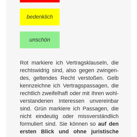
bedenk­lich
unschön
Rot mar­kie­re ich Ver­trags­klau­seln, die
rechts­wid­rig sind, also gegen zwin­gen­
des, gel­ten­des Recht ver­sto­ßen. Gelb
kenn­zeich­ne ich Ver­trags­pas­sa­gen, die
recht­lich zwei­fel­haft oder mit Ihren wohl­
ver­stan­de­nen Inter­es­sen unver­ein­bar
sind. Grün mar­kie­re ich Pas­sa­gen, die
nicht ein­deu­tig oder miss­ver­ständ­lich
for­mu­liert sind. Sie kön­nen so
auf den
ers­ten Blick und ohne juris­ti­sche