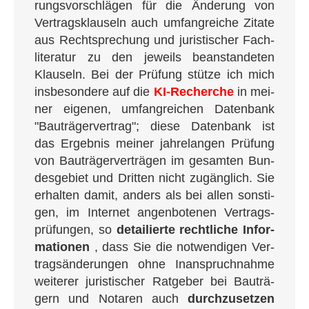
rungs­vor­schlä­gen für die Ände­rung von
Ver­trags­klau­seln auch umfang­rei­che Zita­te
aus Recht­spre­chung und juris­ti­scher Fach­
li­te­ra­tur zu den jeweils bean­stan­de­ten
Klau­seln. Bei der Prü­fung stüt­ze ich mich
ins­be­son­de­re auf die
KI-Recher­che
in mei­
ner eige­nen, umfang­rei­chen Daten­bank
"Bau­trä­ger­ver­trag"; die­se Daten­bank ist
das Ergeb­nis mei­ner jah­re­lan­gen Prü­fung
von Bau­trä­ger­ver­trä­gen im gesam­ten Bun­
des­ge­biet und Drit­ten nicht zugäng­lich. Sie
erhal­ten damit, anders als bei allen sons­ti­
gen, im Inter­net angen­bo­te­nen Ver­trags­
prü­fun­gen, so
detail­ier­te recht­li­che Infor­
ma­tio­nen
, dass Sie die not­wen­di­gen Ver­
trags­än­de­run­gen ohne Inan­spruch­nah­me
wei­te­rer juris­ti­scher Rat­ge­ber bei Bau­trä­
gern und Nota­ren auch
durch­zu­set­zen