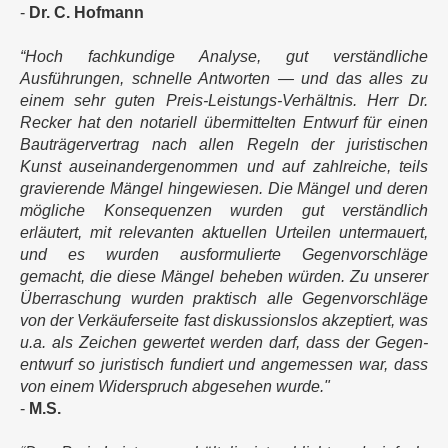
-
Dr. C. Hofmann
“Hoch fachkundige Analyse, gut verständliche
Ausführungen, schnelle Antworten — und das alles zu
einem sehr guten Preis-Leistungs-Verhältnis. Herr Dr.
Recker hat den notariell übermittelten Entwurf für einen
Bauträgervertrag nach allen Regeln der juristischen
Kunst ausei­nanderge­nom­men und auf zahlreiche, teils
gravierende Mängel hingewiesen. Die Mängel und deren
mögliche Konse­quenzen wurden gut verständ­lich
erläutert, mit relevanten aktu­ellen Urteilen untermauert,
und es wurden aus­for­mulierte Gegen­vorschläge
gemacht, die diese Mängel beheben würden. Zu unserer
Überraschung wurden praktisch alle Gegen­vorschläge
von der Verkäufer­seite fast diskus­sionslos akzeptiert, was
u.a. als Zeichen gewertet werden darf, dass der Gegen­
entwurf so juristisch fundiert und ange­messen war, dass
von einem Wider­spruch abgesehen wurde."
-
M.S.