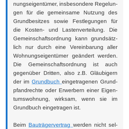
nungs­ei­gen­tü­mer, ins­be­son­de­re Rege­lun­
gen für die gemein­sa­me Nut­zung des
Grund­be­sit­zes sowie Fest­le­gun­gen für
die Kos­ten- und Las­ten­ver­tei­lung. Die
Gemein­schafts­ord­nung kann grund­sätz­
lich nur durch eine Ver­ein­ba­rung aller
Woh­nungs­ei­gen­tü­mer geän­dert wer­den.
Die Gemein­schafts­ord­nung ist auch
gegen­über Drit­ten, also z.B. Gläu­bi­gern
der im
Grund­buch
ein­ge­tra­ge­nen Grund­
pfand­rech­te oder Erwer­bern einer Eigen­
tums­woh­nung, wirk­sam, wenn sie im
Grund­buch ein­ge­tra­gen ist.
Beim
Bau­trä­ger­ver­trag
wer­den nicht sel­