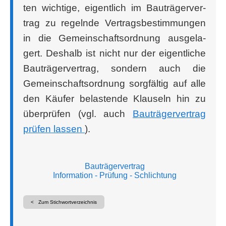
ten wich­ti­ge, eigent­lich im Bau­trä­ger­ver­
trag zu regeln­de Ver­trags­be­stim­mun­gen
in die Gemein­schafts­ord­nung aus­ge­la­
gert. Des­halb ist nicht nur der eigent­li­che
Bau­trä­ger­ver­trag, son­dern auch die
Gemein­schafts­ord­nung sorg­fäl­tig auf alle
den Käu­fer belas­ten­de Klau­seln hin zu
über­prü­fen (vgl. auch
Bau­trä­ger­ver­trag
prü­fen las­sen
).
Bauträgervertrag
Information
- Prüfung
- Schlichtung
< Zum Stichwortverzeichnis