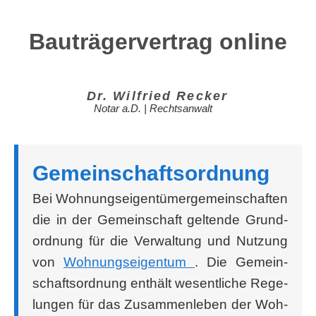
Bauträgervertrag online
Dr. Wil­fried Recker
Notar a.D. | Rechtsanwalt
Gemein­schafts­ord­nung
Bei Woh­nungs­ei­gen­tü­mer­ge­mein­schaf­ten
die in der Gemein­schaft gel­ten­de Grund­
ord­nung für die Ver­wal­tung und Nut­zung
von
Woh­nungs­ei­gen­tum
. Die Gemein­
schafts­ord­nung ent­hält wesent­li­che Rege­
lun­gen für das Zusam­men­le­ben der Woh­