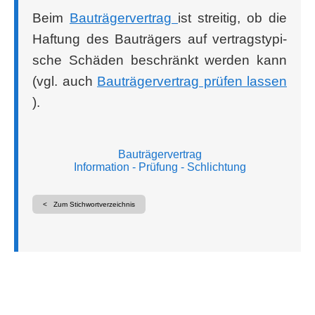
Beim
Bau­trä­ger­ver­trag
ist strei­tig, ob die
Haf­tung des Bau­trä­gers auf ver­trags­ty­pi­
sche Schä­den beschränkt wer­den kann
(vgl. auch
Bau­trä­ger­ver­trag prü­fen las­sen
).
Bauträgervertrag
Information
- Prüfung
- Schlichtung
< Zum Stichwortverzeichnis