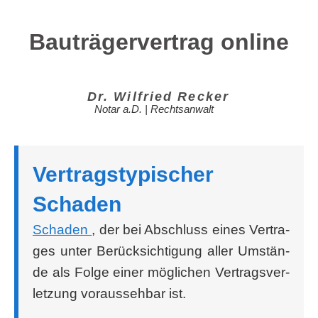
Bauträgervertrag online
Dr. Wil­fried Recker
Notar a.D. | Rechtsanwalt
Ver­trags­ty­pi­scher
Schaden
Scha­den
, der bei Abschluss eines Ver­tra­
ges unter Berück­sich­ti­gung aller Umstän­
de als Fol­ge einer mög­li­chen Ver­trags­ver­
let­zung vor­aus­seh­bar ist.