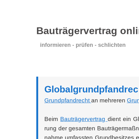
Bauträgervertrag onl
informieren - prüfen - schlichten
Glo­bal­grund­pfand­rec
Grund­pfand­recht
an meh­re­ren
Grun
Beim
Bau­trä­ger­ver­trag
dient ein Gl
rung der gesam­ten Bau­trä­ger­maß
nah­me umfass­ten Grund­be­sit­zes e