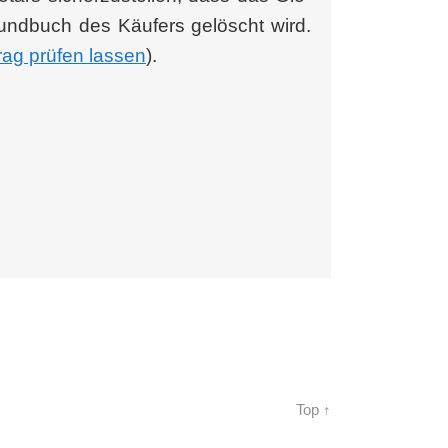
rund­buch des Käu­fers gelöscht wird.
trag prü­fen las­sen
).
Top ↑