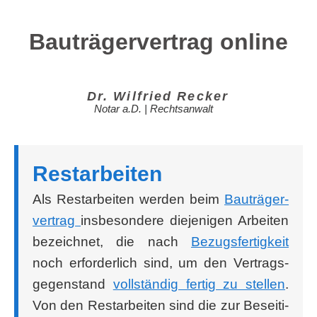
Bauträgervertrag online
Dr. Wil­fried Recker
Notar a.D. | Rechtsanwalt
Rest­ar­bei­ten
Als Rest­ar­bei­ten wer­den beim
Bau­trä­ger­
ver­trag
ins­be­son­de­re die­je­ni­gen Arbei­ten
bezeich­net, die nach
Bezugs­fer­tig­keit
noch erfor­der­lich sind, um den Ver­trags­
ge­gen­stand
voll­stän­dig fer­tig zu stel­len
.
Von den Rest­ar­bei­ten sind die zur Besei­ti­