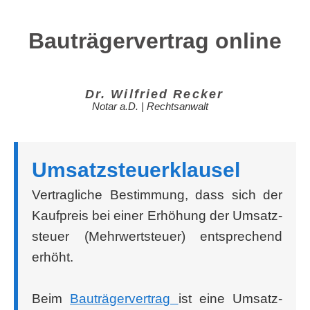
Bauträgervertrag online
Dr. Wil­fried Recker
Notar a.D. | Rechtsanwalt
Umsatz­steu­er­klau­sel
Ver­trag­li­che Bestim­mung, dass sich der
Kauf­preis bei einer Erhö­hung der Umsatz­
steu­er (Mehr­wert­steu­er) ent­spre­chend
erhöht.
Beim
Bau­trä­ger­ver­trag
ist eine Umsatz­