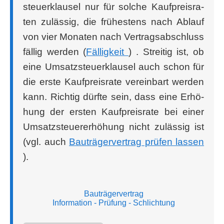
steu­er­klau­sel nur für sol­che Kauf­preis­ra­
ten zuläs­sig, die frü­hes­tens nach Ablauf
von vier Mona­ten nach Ver­trags­ab­schluss
fäl­lig wer­den (
Fäl­lig­keit
) . Strei­tig ist, ob
eine Umsatz­steu­er­klau­sel auch schon für
die ers­te Kauf­preis­ra­te ver­ein­bart wer­den
kann. Rich­tig dürf­te sein, dass eine Erhö­
hung der ers­ten Kauf­preis­ra­te bei einer
Umsatz­steu­er­erhö­hung nicht zuläs­sig ist
(vgl. auch
Bau­trä­ger­ver­trag prü­fen las­sen
).
Bauträgervertrag
Information
- Prüfung
- Schlichtung