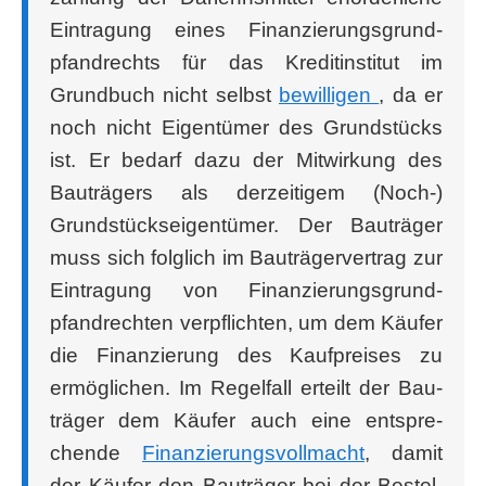
Ein­tra­gung eines Finan­zie­rungs­grund­
pfand­rechts für das Kre­dit­in­sti­tut im
Grund­buch nicht selbst
bewil­li­gen
, da er
noch nicht Eigen­tü­mer des Grund­stücks
ist. Er bedarf dazu der Mit­wir­kung des
Bau­trä­gers als der­zei­ti­gem (Noch-)
Grund­stücks­ei­gen­tü­mer. Der Bau­trä­ger
muss sich folg­lich im Bau­trä­ger­ver­trag zur
Ein­tra­gung von Finan­zie­rungs­grund­
pfand­rech­ten ver­pflich­ten, um dem Käu­fer
die Finan­zie­rung des Kauf­prei­ses zu
ermög­li­chen. Im Regel­fall erteilt der Bau­
trä­ger dem Käu­fer auch eine ent­spre­
chen­de
Finan­zie­rungs­voll­macht
, damit
der Käu­fer den Bau­trä­ger bei der Bestel­