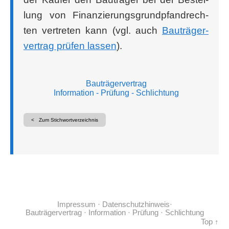
lung von Finan­zie­rungs­grund­pfand­rech­
ten ver­tre­ten kann (vgl. auch
Bau­trä­ger­
ver­trag prü­fen las­sen
).
Bauträgervertrag
Information
- Prüfung
- Schlichtung
< Zum Stichwortverzeichnis
Impressum
·
Datenschutzhinweis
·
Bauträgervertrag
· Information
· Prüfung
· Schlichtung
Top ↑