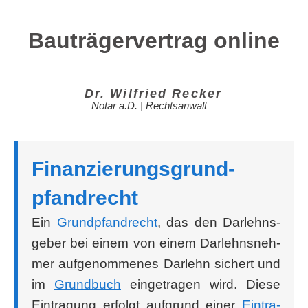
Bauträgervertrag online
Dr. Wil­fried Recker
Notar a.D. | Rechtsanwalt
Finan­zie­rungs­grund­
pfand­recht
Ein
Grund­pfand­recht
, das den Dar­lehns­
ge­ber bei einem von einem Dar­lehns­neh­
mer auf­ge­nom­me­nes Dar­lehn sichert und
im
Grund­buch
ein­ge­tra­gen wird. Die­se
Ein­tra­gung erfolgt auf­grund einer
Ein­tra­