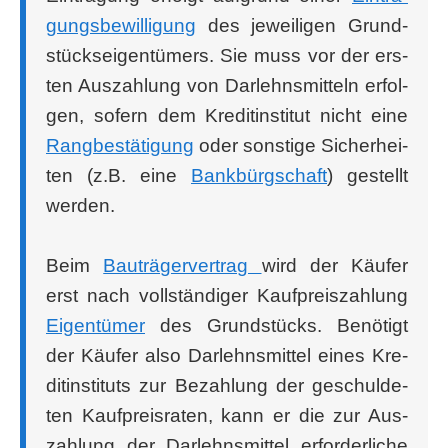
gungs­be­wil­li­gung
des jewei­li­gen Grund­
stücks­ei­gen­tü­mers. Sie muss vor der ers­
ten Aus­zah­lung von Dar­lehns­mit­teln erfol­
gen, sofern dem Kre­dit­in­sti­tut nicht eine
Rang­be­stä­ti­gung
oder sons­ti­ge Sicher­hei­
ten (z.B. eine
Bank­bürg­schaft
) gestellt
werden.
Beim
Bau­trä­ger­ver­trag
wird der Käu­fer
erst nach voll­stän­di­ger Kauf­preis­zah­lung
Eigen­tü­mer
des Grund­stücks. Benö­tigt
der Käu­fer also Dar­lehns­mit­tel eines Kre­
dit­in­sti­tuts zur Bezah­lung der geschul­de­
ten Kauf­preis­ra­ten, kann er die zur Aus­
zah­lung der Dar­lehns­mit­tel erfor­der­li­che