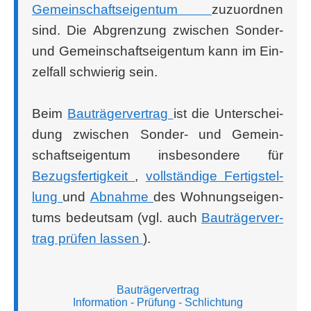
Gemein­schafts­ei­gen­tum
zuzu­ord­nen
sind. Die Abgren­zung zwi­schen Son­der-
und Gemein­schafts­ei­gen­tum kann im Ein­
zel­fall schwie­rig sein.
Beim
Bau­trä­ger­ver­trag
ist die Unter­schei­
dung zwi­schen Son­der- und Gemein­
schafts­ei­gen­tum ins­be­son­de­re für
Bezugs­fer­tig­keit
,
voll­stän­di­ge Fer­tig­stel­
lung
und
Abnah­me
des Woh­nungs­ei­gen­
tums bedeut­sam (vgl. auch
Bau­trä­ger­ver­
trag prü­fen las­sen
).
Bauträgervertrag
Information
- Prüfung
- Schlichtung