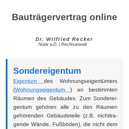
Bauträgervertrag online
Dr. Wil­fried Recker
Notar a.D. | Rechtsanwalt
Son­der­ei­gen­tum
Eigen­tum
des Woh­nungs­ei­gen­tü­mers
(
Woh­nungs­ei­gen­tum
) an bestimm­ten
Räu­men des Gebäu­des. Zum Son­der­ei­
gen­tum gehö­ren alle zu den Räu­men
gehö­ren­den Gebäu­de­tei­le (z.B. nicht­tra­
gen­de Wän­de, Fuß­bö­den), die nicht dem