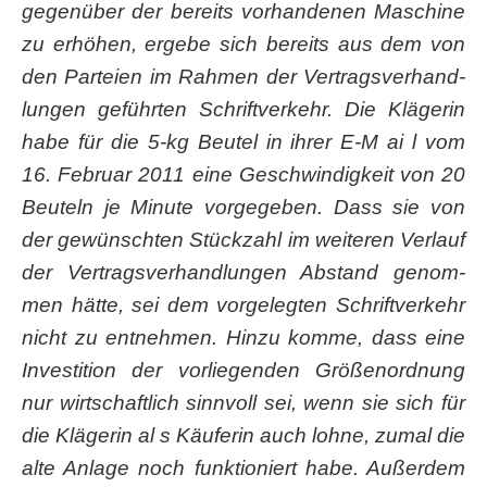
gegen­über der bereits vor­han­de­nen Maschi­ne
zu erhö­hen, erge­be sich bereits aus dem von
den Par­tei­en im Rah­men der Ver­trags­ver­hand­
lun­gen geführ­ten Schrift­ver­kehr. Die Klä­ge­rin
habe für die 5‑kg Beu­tel in ihrer E‑M ai l vom
16. Febru­ar 2011 eine Geschwin­dig­keit von 20
Beu­teln je Minu­te vor­ge­ge­ben. Dass sie von
der gewünsch­ten Stück­zahl im wei­te­ren Ver­lauf
der Ver­trags­ver­hand­lun­gen Abstand genom­
men hät­te, sei dem vor­ge­leg­ten Schrift­ver­kehr
nicht zu ent­neh­men. Hin­zu kom­me, dass eine
Inves­ti­ti­on der vor­lie­gen­den Grö­ßen­ord­nung
nur wirt­schaft­lich sinn­voll sei, wenn sie sich für
die Klä­ge­rin al s Käu­fe­rin auch loh­ne, zumal die
alte Anla­ge noch funk­tio­niert habe. Außer­dem