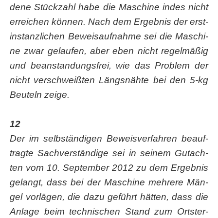
de­ne Stück­zahl habe die Maschi­ne indes nicht
errei­chen kön­nen. Nach dem Ergeb­nis der erst­
in­stanz­li­chen Beweis­auf­nah­me sei die Maschi­
ne zwar gelau­fen, aber eben nicht regel­mä­ßig
und bean­stan­dungs­frei, wie das Pro­blem der
nicht ver­schweiß­ten Längs­näh­te bei den 5‑kg
Beu­teln zeige.
12
Der im selb­stän­di­gen Beweis­ver­fah­ren beauf­
trag­te Sach­ver­stän­di­ge sei in sei­nem Gut­ach­
ten vom 10. Sep­tem­ber 2012 zu dem Ergeb­nis
gelangt, dass bei der Maschi­ne meh­re­re Män­
gel vor­lä­gen, die dazu geführt hät­ten, dass die
Anla­ge beim tech­ni­schen Stand zum Orts­ter­