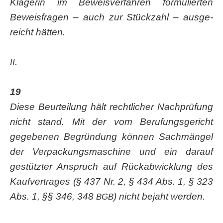
Klä­ge­rin im Beweis­ver­fah­ren for­mu­lier­ten
Beweis­fra­gen – auch zur Stück­zahl – aus­ge­
reicht hätten.
.
II
19
Die­se Beur­tei­lung hält recht­li­cher Nach­prü­fung
nicht stand. Mit der vom Beru­fungs­ge­richt
gege­be­nen Begrün­dung kön­nen Sach­män­gel
der Ver­pa­ckungs­ma­schi­ne und ein dar­auf
gestütz­ter Anspruch auf Rück­ab­wick­lung des
Kauf­ver­tra­ges (§ 437 Nr. 2, § 434 Abs. 1, § 323
Abs. 1, §§ 346, 348
) nicht bejaht werden.
BGB