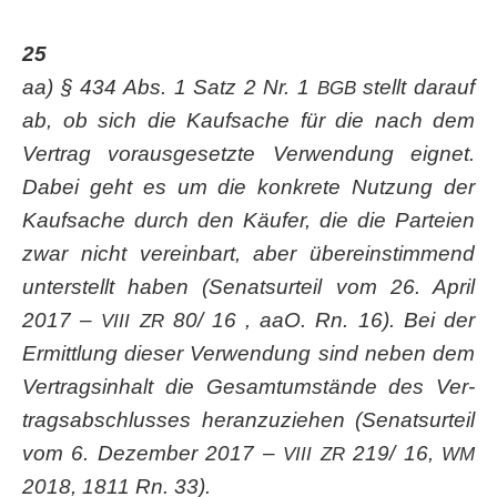
25
aa) § 434 Abs. 1 Satz 2 Nr. 1
stellt dar­auf
BGB
ab, ob sich die Kauf­sa­che für die nach dem
Ver­trag vor­aus­ge­setz­te Ver­wen­dung eig­net.
Dabei geht es um die kon­kre­te Nut­zung der
Kauf­sa­che durch den Käu­fer, die die Par­tei­en
zwar nicht ver­ein­bart, aber über­ein­stim­mend
unter­stellt haben (Senats­ur­teil vom 26. April
2017 –
80/ 16 , aaO. Rn. 16). Bei der
VIII
ZR
Ermitt­lung die­ser Ver­wen­dung sind neben dem
Ver­trags­in­halt die Gesamt­um­stän­de des Ver­
trags­ab­schlus­ses her­an­zu­zie­hen (Senats­ur­teil
vom 6. Dezem­ber 2017 –
219/ 16,
VIII
ZR
WM
2018, 1811 Rn. 33).