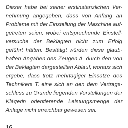
Die­ser habe bei sei­ner erst­in­stanz­li­chen Ver­
neh­mung ange­ge­ben, dass von Anfang an
Pro­ble­me mit der Ein­stel­lung der Maschi­ne auf­
ge­tre­ten sei­en, wobei ent­spre­chen­de Ein­stell­
ver­su­che der Beklag­ten nicht zum Erfolg
geführt hät­ten. Bestä­tigt wür­den die­se glaub­
haf­ten Anga­ben des Zeu­gen A. durch den von
der Beklag­ten dar­ge­stell­ten Ablauf, wor­aus sich
erge­be, dass trotz mehr­tä­gi­ger Ein­sät­ze des
Tech­ni­kers T. eine sich an den dem Ver­trags­
schluss zu Grun­de lie­gen­den Vor­stel­lun­gen der
Klä­ge­rin ori­en­tie­ren­de Leis­tungs­men­ge der
Anla­ge nicht erreich­bar gewe­sen sei.
16