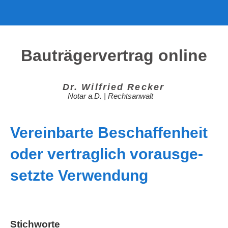
Bauträgervertrag online
Dr. Wil­fried Recker
Notar a.D. | Rechtsanwalt
Ver­ein­bar­te Beschaf­fen­heit
oder ver­trag­lich vor­aus­ge­
setz­te Verwendung
Stich­wor­te