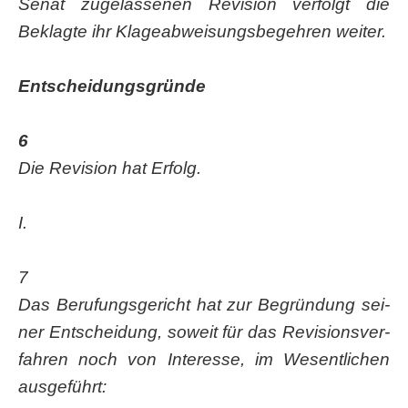
Senat zuge­las­se­nen Revi­si­on ver­folgt die
Beklag­te ihr Kla­ge­ab­wei­sungs­be­geh­ren weiter.
Ent­schei­dungs­grün­de
6
Die Revi­si­on hat Erfolg.
I.
7
Das Beru­fungs­ge­richt hat zur Begrün­dung sei­
ner Ent­schei­dung, soweit für das Revi­si­ons­ver­
fah­ren noch von Inter­es­se, im Wesent­li­chen
ausgeführt: