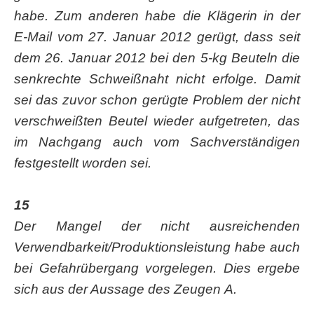
habe. Zum ande­ren habe die Klä­ge­rin in der
E‑Mail vom 27. Janu­ar 2012 gerügt, dass seit
dem 26. Janu­ar 2012 bei den 5‑kg Beu­teln die
senk­rech­te Schweiß­naht nicht erfol­ge. Damit
sei das zuvor schon gerüg­te Pro­blem der nicht
ver­schweiß­ten Beu­tel wie­der auf­ge­tre­ten, das
im Nach­gang auch vom Sach­ver­stän­di­gen
fest­ge­stellt wor­den sei.
15
Der Man­gel der nicht aus­rei­chen­den
Verwendbarkeit/Produktionsleistung habe auch
bei Gefahr­über­gang vor­ge­le­gen. Dies erge­be
sich aus der Aus­sa­ge des Zeu­gen A.