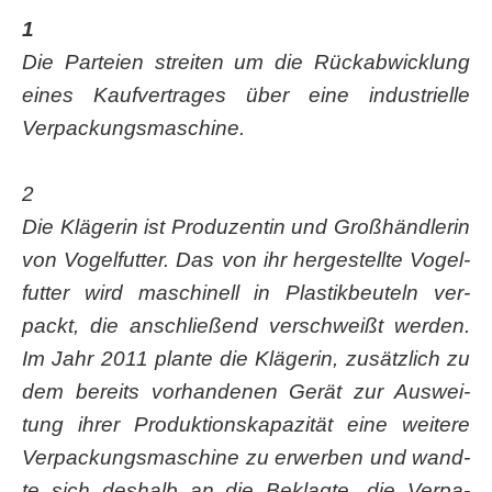
1
Die Par­tei­en strei­ten um die Rück­ab­wick­lung
eines Kauf­ver­tra­ges über eine indus­tri­el­le
Verpackungsmaschine.
2
Die Klä­ge­rin ist Pro­du­zen­tin und Groß­händ­le­rin
von Vogel­fut­ter. Das von ihr her­ge­stell­te Vogel­
fut­ter wird maschi­nell in Plas­tik­beu­teln ver­
packt, die anschlie­ßend ver­schweißt wer­den.
Im Jahr 2011 plan­te die Klä­ge­rin, zusätz­lich zu
dem bereits vor­han­de­nen Gerät zur Aus­wei­
tung ihrer Pro­duk­ti­ons­ka­pa­zi­tät eine wei­te­re
Ver­pa­ckungs­ma­schi­ne zu erwer­ben und wand­
te sich des­halb an die Beklag­te, die Ver­pa­