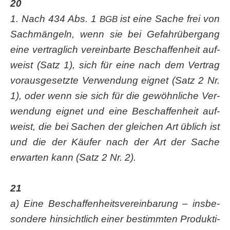
20
1. Nach 434 Abs. 1
ist eine Sache frei von
BGB
Sach­män­geln, wenn sie bei Gefahr­über­gang
eine ver­trag­lich ver­ein­bar­te Beschaf­fen­heit auf­
weist (Satz 1), sich für eine nach dem Ver­trag
vor­aus­ge­setz­te Ver­wen­dung eig­net (Satz 2 Nr.
1), oder wenn sie sich für die gewöhn­li­che Ver­
wen­dung eig­net und eine Beschaf­fen­heit auf­
weist, die bei Sachen der glei­chen Art üblich ist
und die der Käu­fer nach der Art der Sache
erwar­ten kann (Satz 2 Nr. 2).
21
a) Eine Beschaf­fen­heits­ver­ein­ba­rung – ins­be­
son­de­re hin­sicht­lich einer bestimm­ten Pro­duk­ti­