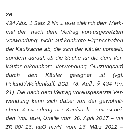
26
434 Abs. 1 Satz 2 Nr. 1
zielt mit dem Merk­
BGB
mal der "nach dem Ver­trag vor­aus­ge­setz­ten
Ver­wen­dung" nicht auf kon­kre­te Eigen­schaf­ten
der Kauf­sa­che ab, die sich der Käu­fer vor­stellt,
son­dern dar­auf, ob die Sache für die dem Ver­
käu­fer erkenn­ba­re Ver­wen­dung (Nut­zungs­art)
durch den Käu­fer geeig­net ist (vgl.
Palandt/Weidenkaff,
, 78. Aufl., § 434 Rn.
BGB
21). Die nach dem Ver­trag vor­aus­ge­setz­te Ver­
wen­dung kann sich dabei von der gewöhn­li­
chen Ver­wen­dung der Kauf­sa­che unter­schei­
den (vgl.
, Urtei­le vom 26. April 2017 –
BGH
VIII
80/ 16, aaO mwN; vom 16. März 2012 –
ZR