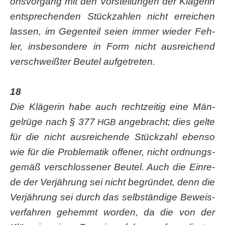
ons­vor­gang mit den Vor­stel­lun­gen der Klä­ge­rin
ent­spre­chen­den Stück­zah­len nicht errei­chen
las­sen, im Gegen­teil sei­en immer wie­der Feh­
ler, ins­be­son­de­re in Form nicht aus­rei­chend
ver­schweiß­ter Beu­tel aufgetreten.
18
Die Klä­ge­rin habe auch recht­zei­tig eine Män­
gel­rü­ge nach § 377
ange­bracht; dies gel­te
HGB
für die nicht aus­rei­chen­de Stück­zahl eben­so
wie für die Pro­ble­ma­tik offe­ner, nicht ord­nungs­
ge­mäß ver­schlos­se­ner Beu­tel. Auch die Ein­re­
de der Ver­jäh­rung sei nicht begrün­det, denn die
Ver­jäh­rung sei durch das selb­stän­di­ge Beweis­
ver­fah­ren gehemmt wor­den, da die von der