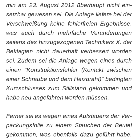
min am 23. August 2012 über­haupt nicht ein­
setz­bar gewe­sen sei. Die Anla­ge lie­fe­re bei der
Ver­schwei­ßung kei­ne feh­ler­frei­en Ergeb­nis­se,
was auch durch mehr­fa­che Ver­än­de­run­gen
sei­tens des hin­zu­ge­zo­ge­nen Tech­ni­kers X. der
Beklag­ten nicht dau­er­haft ver­bes­sert wor­den
sei. Zudem sei die Anla­ge wegen eines durch
einen "Kon­struk­ti­ons­feh­ler (Kon­takt zwi­schen
einer Schrau­be und dem Heiz­draht)" beding­ten
Kurz­schlus­ses zum Still­stand gekom­men und
habe neu ange­fah­ren wer­den müssen.
Fer­ner sei es wegen eines Auf­stau­ens der Ver­
pa­ckungs­fo­lie zu einem Stau­chen der Beu­tel
gekom­men, was eben­falls dazu geführt habe,