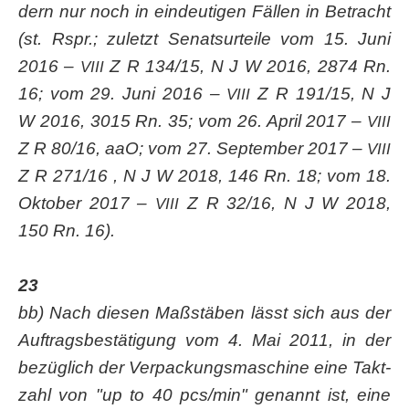
dern nur noch in ein­deu­ti­gen Fäl­len in Betracht
(st. Rspr.; zuletzt Senats­ur­tei­le vom 15. Juni
2016 –
Z R 134/15, N J W 2016, 2874 Rn.
VIII
16; vom 29. Juni 2016 –
Z R 191/15, N J
VIII
W 2016, 3015 Rn. 35; vom 26. April 2017 –
VIII
Z R 80/16, aaO; vom 27. Sep­tem­ber 2017 –
VIII
Z R 271/16 , N J W 2018, 146 Rn. 18; vom 18.
Okto­ber 2017 –
Z R 32/16, N J W 2018,
VIII
150 Rn. 16).
23
bb) Nach die­sen Maß­stä­ben lässt sich aus der
Auf­trags­be­stä­ti­gung vom 4. Mai 2011, in der
bezüg­lich der Ver­pa­ckungs­ma­schi­ne eine Takt­
zahl von "up to 40 pcs/min" genannt ist, eine