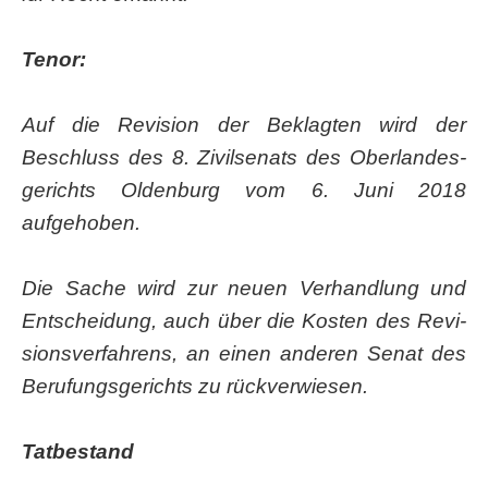
Tenor:
Auf die Revi­si­on der Beklag­ten wird der
Beschluss des 8. Zivil­se­nats des Ober­lan­des­
ge­richts Olden­burg vom 6. Juni 2018
aufgehoben.
Die Sache wird zur neu­en Ver­hand­lung und
Ent­schei­dung, auch über die Kos­ten des Revi­
si­ons­ver­fah­rens, an einen ande­ren Senat des
Beru­fungs­ge­richts zu rückverwiesen.
Tat­be­stand