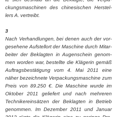
ckungs­ma­schi­nen des chi­ne­si­schen Her­stel­
lers A. vertreibt.
3
Nach Ver­hand­lun­gen, bei denen auch der vor­
ge­se­he­ne Auf­stell­ort der Maschi­ne durch Mit­ar­
bei­ter der Beklag­ten in Augen­schein genom­
men wor­den war, bestell­te die Klä­ge­rin gemäß
Auf­trags­be­stä­ti­gung vom 4. Mai 2011 eine
näher bezeich­ne­te Ver­pa­ckungs­ma­schi­ne zum
Preis von 89.250 €. Die Maschi­ne wur­de im
Okto­ber 2011 gelie­fert und nach meh­re­ren
Tech­ni­ker­ein­sät­zen der Beklag­ten in Betrieb
genom­men. Im Dezem­ber 2011 und Janu­ar