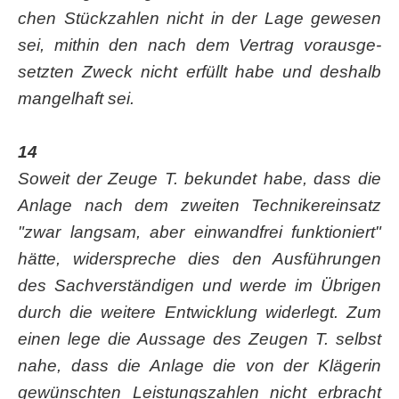
chen Stück­zah­len nicht in der Lage gewe­sen
sei, mit­hin den nach dem Ver­trag vor­aus­ge­
setz­ten Zweck nicht erfüllt habe und des­halb
man­gel­haft sei.
14
Soweit der Zeu­ge T. bekun­det habe, dass die
Anla­ge nach dem zwei­ten Tech­ni­ker­ein­satz
"zwar lang­sam, aber ein­wand­frei funk­tio­niert"
hät­te, wider­spre­che dies den Aus­füh­run­gen
des Sach­ver­stän­di­gen und wer­de im Übri­gen
durch die wei­te­re Ent­wick­lung wider­legt. Zum
einen lege die Aus­sa­ge des Zeu­gen T. selbst
nahe, dass die Anla­ge die von der Klä­ge­rin
gewünsch­ten Leis­tungs­zah­len nicht erbracht