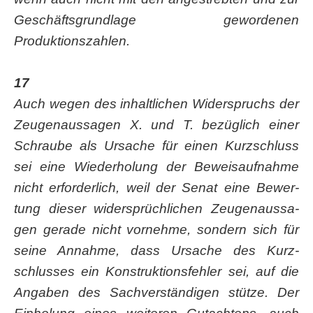
Geschäfts­grund­la­ge gewor­de­nen
Produktionszahlen.
17
Auch wegen des inhalt­li­chen Wider­spruchs der
Zeu­gen­aus­sa­gen X. und T. bezüg­lich einer
Schrau­be als Ursa­che für einen Kurz­schluss
sei eine Wie­der­ho­lung der Beweis­auf­nah­me
nicht erfor­der­lich, weil der Senat eine Bewer­
tung die­ser wider­sprüch­li­chen Zeu­gen­aus­sa­
gen gera­de nicht vor­neh­me, son­dern sich für
sei­ne Annah­me, dass Ursa­che des Kurz­
schlus­ses ein Kon­struk­ti­ons­feh­ler sei, auf die
Anga­ben des Sach­ver­stän­di­gen stüt­ze. Der