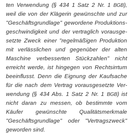
ten Ver­wen­dung (§ 434 1 Satz 2 Nr. 1
),
BGB
weil die von der Klä­ge­rin gewünsch­te und zur
"Geschäfts­grund­la­ge" gewor­de­ne Pro­duk­ti­ons­
ge­schwin­dig­keit und der ver­trag­lich vor­aus­ge­
setz­te Zweck einer "regel­mä­ßi­gen Pro­duk­ti­on
mit ver­läss­li­chen und gegen­über der alten
Maschi­ne ver­bes­ser­ten Stück­zah­len" nicht
erreicht wer­de, ist hin­ge­gen von Rechts­irr­tum
beein­flusst. Denn die Eig­nung der Kauf­sa­che
für die nach dem Ver­trag vor­aus­ge­setz­te Ver­
wen­dung (§ 434 Abs. 1 Satz 2 Nr. 1
) ist
BGB
nicht dar­an zu mes­sen, ob bestimm­te vom
Käu­fer gewünsch­te Qua­li­täts­merk­ma­le
"Geschäfts­grund­la­ge" oder "Ver­trags­zweck"
gewor­den sind.