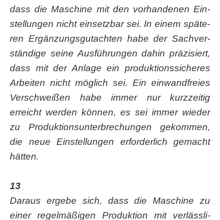
dass die Maschi­ne mit den vor­han­de­nen Ein­
stel­lun­gen nicht ein­setz­bar sei. In einem spä­te­
ren Ergän­zungs­gut­ach­ten habe der Sach­ver­
stän­di­ge sei­ne Aus­füh­run­gen dahin prä­zi­siert,
dass mit der Anla­ge ein pro­duk­ti­ons­si­che­res
Arbei­ten nicht mög­lich sei. Ein ein­wand­frei­es
Ver­schwei­ßen habe immer nur kurz­zei­tig
erreicht wer­den kön­nen, es sei immer wie­der
zu Pro­duk­ti­ons­un­ter­bre­chun­gen gekom­men,
die neue Ein­stel­lun­gen erfor­der­lich gemacht
hätten.
13
Dar­aus erge­be sich, dass die Maschi­ne zu
einer regel­mä­ßi­gen Pro­duk­ti­on mit ver­läss­li­