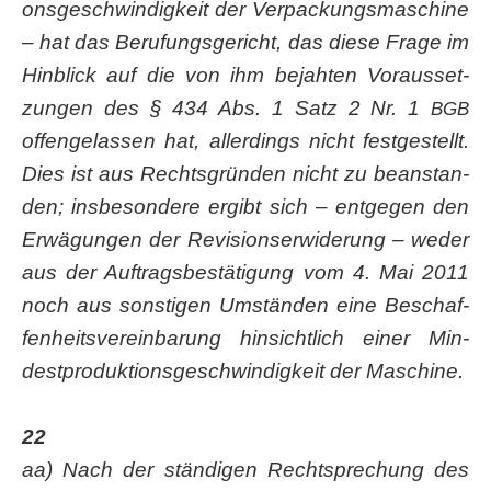
ons­ge­schwin­dig­keit der Ver­pa­ckungs­ma­schi­ne
– hat das Beru­fungs­ge­richt, das die­se Fra­ge im
Hin­blick auf die von ihm bejah­ten Vor­aus­set­
zun­gen des § 434 Abs. 1 Satz 2 Nr. 1
BGB
offen­ge­las­sen hat, aller­dings nicht fest­ge­stellt.
Dies ist aus Rechts­grün­den nicht zu bean­stan­
den; ins­be­son­de­re ergibt sich – ent­ge­gen den
Erwä­gun­gen der Revi­si­ons­er­wi­de­rung – weder
aus der Auf­trags­be­stä­ti­gung vom 4. Mai 2011
noch aus sons­ti­gen Umstän­den eine Beschaf­
fen­heits­ver­ein­ba­rung hin­sicht­lich einer Min­
dest­pro­duk­ti­ons­ge­schwin­dig­keit der Maschine.
22
aa) Nach der stän­di­gen Recht­spre­chung des