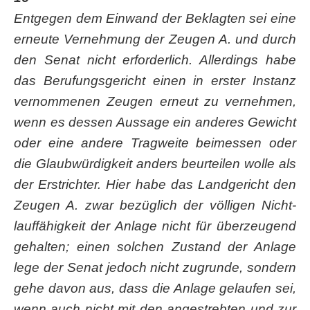
Ent­ge­gen dem Ein­wand der Beklag­ten sei eine
erneu­te Ver­neh­mung der Zeu­gen A. und durch
den Senat nicht erfor­der­lich. Aller­dings habe
das Beru­fungs­ge­richt einen in ers­ter Instanz
ver­nom­me­nen Zeu­gen erneut zu ver­neh­men,
wenn es des­sen Aus­sa­ge ein ande­res Gewicht
oder eine ande­re Trag­wei­te bei­mes­sen oder
die Glaub­wür­dig­keit anders beur­tei­len wol­le als
der Erstrich­ter. Hier habe das Land­ge­richt den
Zeu­gen A. zwar bezüg­lich der völ­li­gen Nicht­
lauf­fä­hig­keit der Anla­ge nicht für über­zeu­gend
gehal­ten; einen sol­chen Zustand der Anla­ge
lege der Senat jedoch nicht zugrun­de, son­dern
gehe davon aus, dass die Anla­ge gelau­fen sei,
wenn auch nicht mit den ange­streb­ten und zur