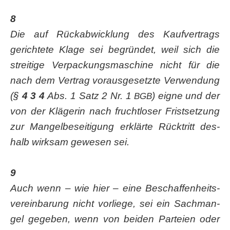
8
Die auf Rück­ab­wick­lung des Kauf­ver­trags
gerich­te­te Kla­ge sei begrün­det, weil sich die
strei­ti­ge Ver­pa­ckungs­ma­schi­ne nicht für die
nach dem Ver­trag vor­aus­ge­setz­te Ver­wen­dung
(§
4 3 4
Abs. 1 Satz 2 Nr. 1
) eig­ne und der
BGB
von der Klä­ge­rin nach frucht­lo­ser Frist­set­zung
zur Man­gel­be­sei­ti­gung erklär­te Rück­tritt des­
halb wirk­sam gewe­sen sei.
9
Auch wenn – wie hier – eine Beschaf­fen­heits­
ver­ein­ba­rung nicht vor­lie­ge, sei ein Sach­man­
gel gege­ben, wenn von bei­den Par­tei­en oder