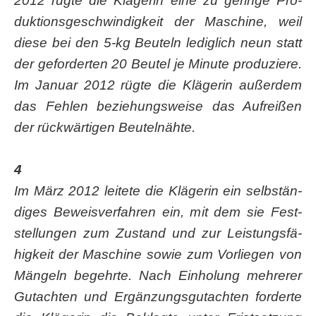
2012 rüg­te die Klä­ge­rin eine zu gerin­ge Pro­
duk­ti­ons­ge­schwin­dig­keit der Maschi­ne, weil
die­se bei den 5‑kg Beu­teln ledig­lich neun statt
der gefor­der­ten 20 Beu­tel je Minu­te pro­du­zie­re.
Im Janu­ar 2012 rüg­te die Klä­ge­rin außer­dem
das Feh­len bezie­hungs­wei­se das Auf­rei­ßen
der rück­wär­ti­gen Beutelnähte.
4
Im März 2012 lei­te­te die Klä­ge­rin ein selb­stän­
di­ges Beweis­ver­fah­ren ein, mit dem sie Fest­
stel­lun­gen zum Zustand und zur Leis­tungs­fä­
hig­keit der Maschi­ne sowie zum Vor­lie­gen von
Män­geln begehr­te. Nach Ein­ho­lung meh­re­rer
Gut­ach­ten und Ergän­zungs­gut­ach­ten for­der­te