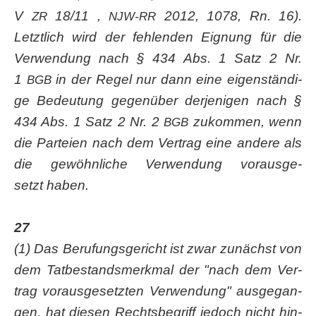
V
18/11 ,
2012, 1078, Rn. 16).
ZR
NJW-RR
Letzt­lich wird der feh­len­den Eig­nung für die
Ver­wen­dung nach § 434 Abs. 1 Satz 2 Nr.
1
in der Regel nur dann eine eigen­stän­di­
BGB
ge Bedeu­tung gegen­über der­je­ni­gen nach §
434 Abs. 1 Satz 2 Nr. 2
zukom­men, wenn
BGB
die Par­tei­en nach dem Ver­trag eine ande­re als
die gewöhn­li­che Ver­wen­dung vor­aus­ge­
setzt haben.
27
(1) Das Beru­fungs­ge­richt ist zwar zunächst von
dem Tat­be­stands­merk­mal der "nach dem Ver­
trag vor­aus­ge­setz­ten Ver­wen­dung" aus­ge­gan­
gen, hat die­sen Rechts­be­griff jedoch nicht hin­