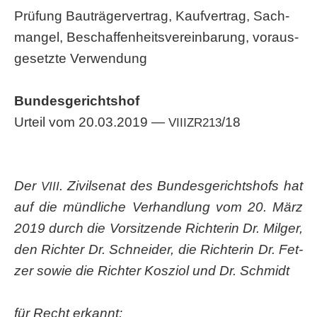
Prü­fung Bau­trä­ger­ver­trag, Kauf­ver­trag, Sach­
man­gel, Beschaf­fen­heits­ver­ein­ba­rung, vor­aus­
ge­setz­te Verwendung
Bun­des­ge­richts­hof
Urteil vom 20.03.2019 —
/18
VIIIZR213
Der
. Zivil­se­nat des Bun­des­ge­richts­hofs hat
VIII
auf die münd­li­che Ver­hand­lung vom 20. März
2019 durch die Vor­sit­zen­de Rich­te­rin Dr. Mil­ger,
den Rich­ter Dr. Schnei­der, die Rich­te­rin Dr. Fet­
zer sowie die Rich­ter Kos­zi­ol und Dr. Schmidt
für Recht erkannt: