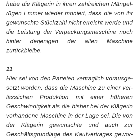
habe die Klä­ge­rin in ihren zahl­rei­chen Män­gel­
rü­gen i mmer wie­der moniert, dass die von ihr
gewünsch­te Stück­zahl nicht erreicht wer­de und
die Leis­tung der Ver­pa­ckungs­ma­schi­ne noch
hin­ter der­je­ni­gen der alten Maschi­ne
zurückbleibe.
11
Hier sei von den Par­tei­en ver­trag­lich vor­aus­ge­
setzt wor­den, dass die Maschi­ne zu einer ver­
läss­li­chen Pro­duk­ti­on mit einer höhe­ren
Geschwin­dig­keit als die bis­her bei der Klä­ge­rin
vor­han­de­ne Maschi­ne in der Lage sei. Die von
der Klä­ge­rin gewünsch­te und auch zur
Geschäfts­grund­la­ge des Kauf­ver­tra­ges gewor­