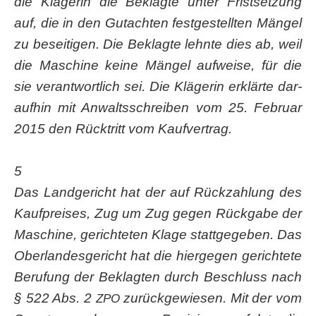
die Klä­ge­rin die Beklag­te unter Frist­set­zung
auf, die in den Gut­ach­ten fest­ge­stell­ten Män­gel
zu besei­ti­gen. Die Beklag­te lehn­te dies ab, weil
die Maschi­ne kei­ne Män­gel auf­wei­se, für die
sie ver­ant­wort­lich sei. Die Klä­ge­rin erklär­te dar­
auf­hin mit Anwalts­schrei­ben vom 25. Febru­ar
2015 den Rück­tritt vom Kaufvertrag.
5
Das Land­ge­richt hat der auf Rück­zah­lung des
Kauf­prei­ses, Zug um Zug gegen Rück­ga­be der
Maschi­ne, gerich­te­ten Kla­ge statt­ge­ge­ben. Das
Ober­lan­des­ge­richt hat die hier­ge­gen gerich­te­te
Beru­fung der Beklag­ten durch Beschluss nach
§ 522 Abs. 2
zurück­ge­wie­sen. Mit der vom
ZPO