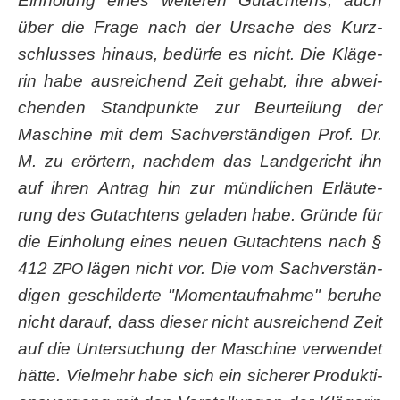
Ein­ho­lung eines wei­te­ren Gut­ach­tens, auch
über die Fra­ge nach der Ursa­che des Kurz­
schlus­ses hin­aus, bedür­fe es nicht. Die Klä­ge­
rin habe aus­rei­chend Zeit gehabt, ihre abwei­
chen­den Stand­punk­te zur Beur­tei­lung der
Maschi­ne mit dem Sach­ver­stän­di­gen Prof. Dr.
M. zu erör­tern, nach­dem das Land­ge­richt ihn
auf ihren Antrag hin zur münd­li­chen Erläu­te­
rung des Gut­ach­tens gela­den habe. Grün­de für
die Ein­ho­lung eines neu­en Gut­ach­tens nach §
412
lägen nicht vor. Die vom Sach­ver­stän­
ZPO
di­gen geschil­der­te "Moment­auf­nah­me" beru­he
nicht dar­auf, dass die­ser nicht aus­rei­chend Zeit
auf die Unter­su­chung der Maschi­ne ver­wen­det
hät­te. Viel­mehr habe sich ein siche­rer Pro­duk­ti­