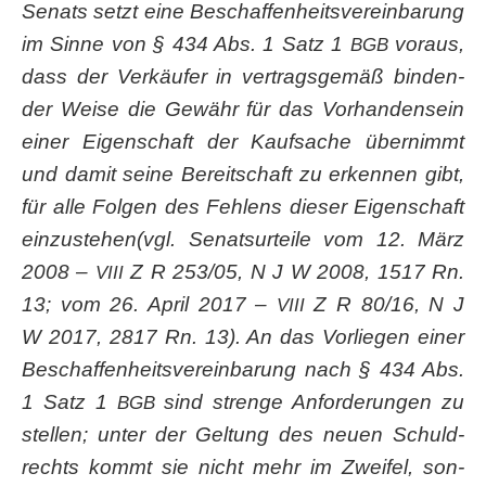
Senats setzt eine Beschaf­fen­heits­ver­ein­ba­rung
im Sin­ne von § 434 Abs. 1 Satz 1
vor­aus,
BGB
dass der Ver­käu­fer in ver­trags­ge­mäß bin­den­
der Wei­se die Gewähr für das Vor­han­den­sein
einer Eigen­schaft der Kauf­sa­che über­nimmt
und damit sei­ne Bereit­schaft zu erken­nen gibt,
für alle Fol­gen des Feh­lens die­ser Eigen­schaft
einzustehen(vgl. Senats­ur­tei­le vom 12. März
2008 –
Z R 253/05, N J W 2008, 1517 Rn.
VIII
13; vom 26. April 2017 –
Z R 80/16, N J
VIII
W 2017, 2817 Rn. 13). An das Vor­lie­gen einer
Beschaf­fen­heits­ver­ein­ba­rung nach § 434 Abs.
1 Satz 1
sind stren­ge Anfor­de­run­gen zu
BGB
stel­len; unter der Gel­tung des neu­en Schuld­
rechts kommt sie nicht mehr im Zwei­fel, son­