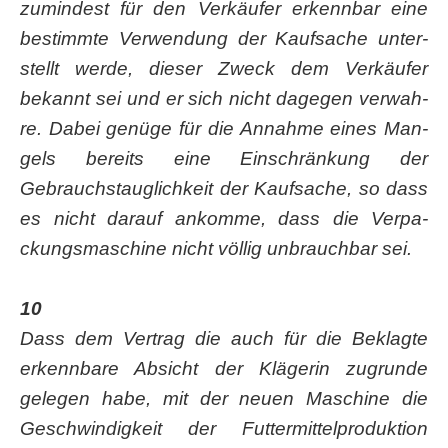
zumin­dest für den Ver­käu­fer erkenn­bar eine
bestimm­te Ver­wen­dung der Kauf­sa­che unter­
stellt wer­de, die­ser Zweck dem Ver­käu­fer
bekannt sei und er sich nicht dage­gen ver­wah­
re. Dabei genü­ge für die Annah­me eines Man­
gels bereits eine Ein­schrän­kung der
Gebrauchs­taug­lich­keit der Kauf­sa­che, so dass
es nicht dar­auf ankom­me, dass die Ver­pa­
ckungs­ma­schi­ne nicht völ­lig unbrauch­bar sei.
10
Dass dem Ver­trag die auch für die Beklag­te
erkenn­ba­re Absicht der Klä­ge­rin zugrun­de
gele­gen habe, mit der neu­en Maschi­ne die
Geschwin­dig­keit der Fut­ter­mit­tel­pro­duk­ti­on