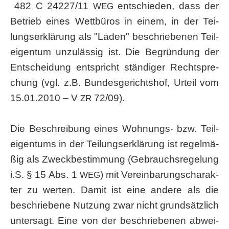
482 C 24227/11
ent­schie­den, dass der
WEG
Betrieb eines Wett­bü­ros in einem, in der Tei­
lungs­er­klä­rung als "Laden" beschrie­be­nen Teil­
ei­gen­tum unzu­läs­sig ist. Die Begrün­dung der
Ent­schei­dung ent­spricht stän­di­ger Recht­spre­
chung (vgl. z.B. Bun­des­ge­richts­hof, Urteil vom
15.01.2010 – V
72/09).
ZR
Die Beschrei­bung eines Woh­nungs- bzw. Teil­
ei­gen­tums in der Tei­lungs­er­klä­rung ist regel­mä­
ßig als Zweck­be­stim­mung (Gebrauchs­re­ge­lung
i.S. § 15 Abs. 1
) mit Ver­ein­ba­rungs­cha­rak­
WEG
ter zu wer­ten. Damit ist eine ande­re als die
beschrie­be­ne Nut­zung zwar nicht grund­sätz­lich
unter­sagt. Eine von der beschrie­be­nen abwei­