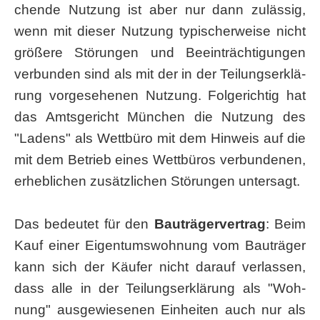
chen­de Nut­zung ist aber nur dann zuläs­sig,
wenn mit die­ser Nut­zung typi­scher­wei­se nicht
grö­ße­re Stö­run­gen und Beein­träch­ti­gun­gen
ver­bun­den sind als mit der in der Tei­lungs­er­klä­
rung vor­ge­se­he­nen Nut­zung. Fol­ge­rich­tig hat
das Amts­ge­richt Mün­chen die Nut­zung des
"Ladens" als Wett­bü­ro mit dem Hin­weis auf die
mit dem Betrieb eines Wett­bü­ros ver­bun­de­nen,
erheb­li­chen zusätz­li­chen Stö­run­gen untersagt.
Das bedeu­tet für den
Bau­trä­ger­ver­trag
: Beim
Kauf einer Eigen­tums­woh­nung vom Bau­trä­ger
kann sich der Käu­fer nicht dar­auf ver­las­sen,
dass alle in der Tei­lungs­er­klä­rung als "Woh­
nung" aus­ge­wie­se­nen Ein­hei­ten auch nur als