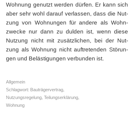
Woh­nung genutzt wer­den dür­fen. Er kann sich
aber sehr wohl dar­auf ver­las­sen, dass die Nut­
zung von Woh­nun­gen für ande­re als Wohn­
zwe­cke nur dann zu dul­den ist, wenn die­se
Nut­zung nicht mit zusätz­li­chen, bei der Nut­
zung als Woh­nung nicht auf­tre­ten­den Stö­run­
gen und Beläs­ti­gun­gen ver­bun­den ist.
Allgemein
Schlagwort:
Bauträgervertrag
,
Nutzungsregelung
,
Teilungserklärung
,
Wohnung