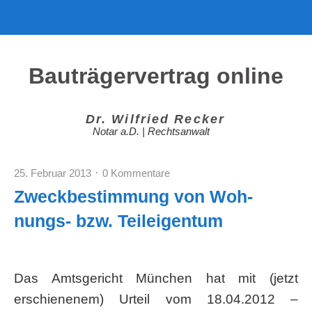
Bauträgervertrag online
Dr. Wil­fried Recker
Notar a.D. | Rechtsanwalt
25. Februar 2013
0 Kommentare
Zweck­be­stim­mung von Woh­
nungs- bzw. Teileigentum
Das Amts­ge­richt Mün­chen hat mit (jetzt
erschie­ne­nem) Urteil vom 18.04.2012 –